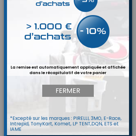
La remise est automatiquement appliquée et affichée
dans le récapitulatif de votre panier
FERMER


*Excepté sur les marques : PIRELLI, 3MO, E-Race,
Intrepid, TonyKart, Komet, LP TENT,DQN, ETS et
Baquet ATECH AT-FS
IAME