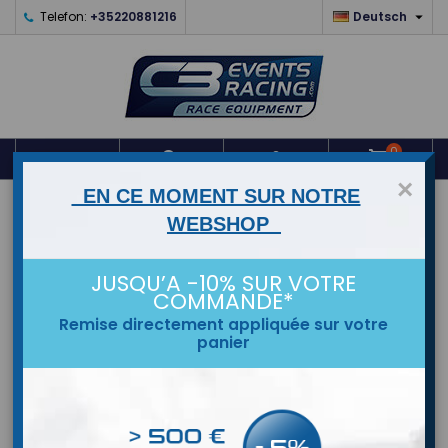

Telefon:
+35220881216
Deutsch
0



shopping_cart
×
EN CE MOMENT SUR NOTRE
STARTSEITE
WEBSHOP
MARKEN
JUSQU’A -10% SUR VOTRE
COMMANDE*
Remise directement appliquée sur votre
panier