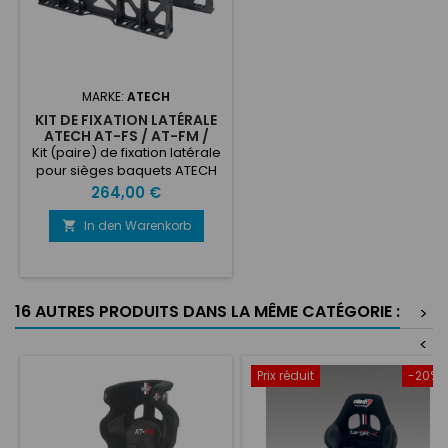
MARKE:
ATECH
KIT DE FIXATION LATÉRALE
ATECH AT-FS / AT-FM /
AT-FH
Kit (paire) de fixation latérale
pour sièges baquets ATECH
AT-FS / AT-FM / AT-FH Poids :
Preis
264,00 €
3 320 gr
In den Warenkorb

16 AUTRES PRODUITS DANS LA MÊME CATÉGORIE :
>
<
Prix réduit
-20%