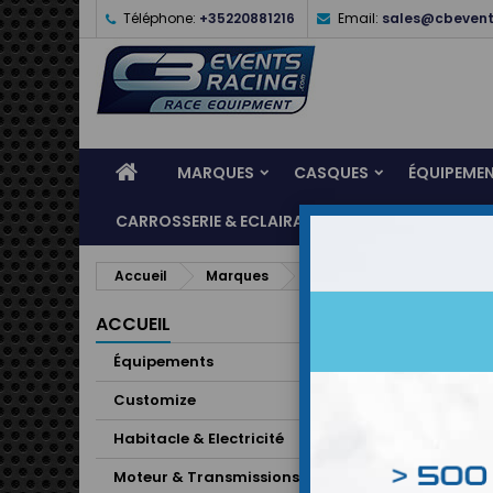
Téléphone:
+35220881216
Email:
sales@cbevent
MARQUES
CASQUES
ÉQUIPEME
CARROSSERIE & ECLAIRAGE
ATELIER & ASSI
Accueil
Marques
ATECH
LISTE
ACCUEIL
Fabricant
Équipements
Passion, 
Customize
philosoph
Habitacle & Electricité
Des produ
développ
Moteur & Transmissions