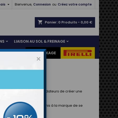

ais
Bienvenue,
Connexion
ou
Créez votre compte
shopping_cart
Panier:
0
Produits - 0,00 €
NS
LIAISON AU SOL & FREINAGE
ES CADEAUX
DESTOCKAGE
×
 volonté de partenaires fondateurs de créer une
.
riaux plus sûrs, qui ont permis à la marque de se
 marché mondial.