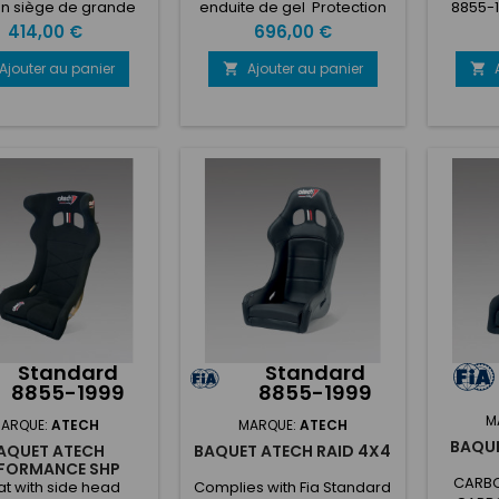
un siège de grande
enduite de gel Protection
8855-1
é, grâce à sa coque
latérale de la tête Coque
profi
Prix
Prix
414,00 €
696,00 €
 sa base avec relève-
préformée avec ASS
extreme
bes et sa finition
(Anatomic shell system)
in ver
Ajouter au panier
Ajouter au panier


bicolore
Nouvelle fente pour
suita
ceinture de sécurité fixée à
180c
la coque Coussin
fibergl
antidérapant Nettoyage
protect
facile 5 ouvertures pour la
with A
ceinture de sécurité Fixation
system) 
latérale Poids 8,2 kg
fixed 
Conforme à la norme FIA
covering
8855-1999 Numéro
No s
d'homologation...
Standard
Standard
8855-1999
8855-1999
M
ARQUE:
ATECH
MARQUE:
ATECH
BAQUE
AQUET ATECH
BAQUET ATECH RAID 4X4
FORMANCE SHP
CARBO
at with side head
Complies with Fia Standard