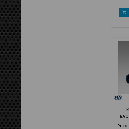
total d
de 10 an
la taill

jusque 
s
M
BAQ
Prix 