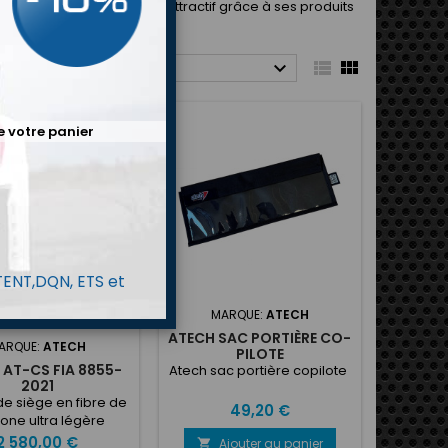
un catalogue complet et attractif grâce à ses produits



ier par :
Choisir
e votre panier
 TENT,DQN, ETS et
8855-2021
MARQUE:
ATECH
ATECH SAC PORTIÈRE CO-
ARQUE:
ATECH
PILOTE
 AT-CS FIA 8855-
Atech sac portière copilote
2021
e siège en fibre de
Prix
49,20 €
one ultra légère
garanti par l'unique
Prix
2 580,00 €
Ajouter au panier
