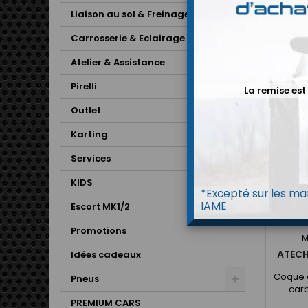
Aujourd'h
Liaison au sol & Freinage
au style 
Carrosserie & Eclairage
Il y a 38 
Atelier & Assistance
Pirelli
La remise est
Outlet
Karting
Services
KIDS
*Excepté sur les mar
IAME
Escort MK1/2
Promotions
M
ATECH
Idées cadeaux
Coque d
Pneus
carb
Confort
PREMIUM CARS