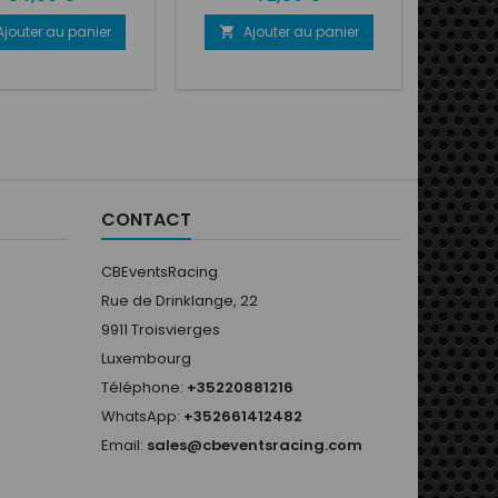
Ajouter au panier
Ajouter au panier

CONTACT
CBEventsRacing
Rue de Drinklange, 22
9911 Troisvierges
Luxembourg
Téléphone:
+35220881216
WhatsApp:
+352661412482
Email:
sales@cbeventsracing.com