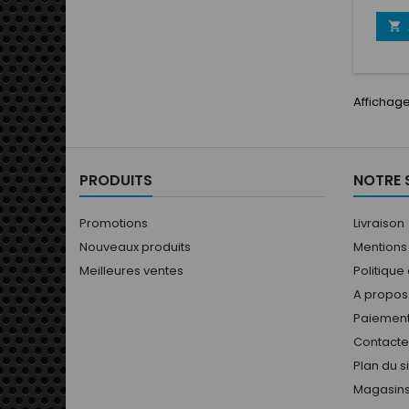

Affichage
PRODUITS
NOTRE 
Promotions
Livraison
Nouveaux produits
Mentions
Meilleures ventes
Politique
A propos
Paiement
Contact
Plan du s
Magasin