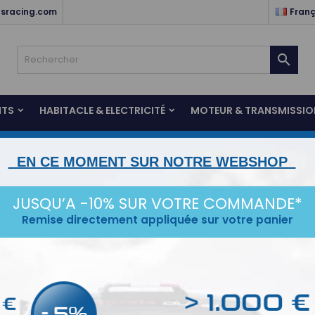
sracing.com
Franç

NTS
HABITACLE & ELECTRICITÉ
MOTEUR & TRANSMISSIO
STANCE
ESCORT MK1/2
KARTING
SERVICES
IDÉ
EN CE MOMENT SUR NOTRE WEBSHOP
JUSQU’A -10% SUR VOTRE COMMANDE*
 DES PRODUITS DE LA MARQUE ATECH
Remise directement appliquée sur votre panier
 Italien de siège et accessoires de compétition
connaissance, ambition. Fondée en 2000, Atech Racing est née de la
ie « centrée sur le pilote » dans les accessoires de sport automobile
its de qualité, réalisés avec les meilleures technologies et des maté
er rapidement et de s'imposer comme une marque à succès sur le