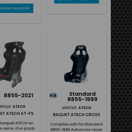
(Anatomic Shell
tem) Appui-tête
Ajouter au panier
ert d'un matériau
ption d'énergie de
 Supports en acier
ute résistance
és par la FIA inclus
de siège ignifugée
ssu aéré 3D Système
froidissement du
onvient aux pilotes
urant jusqu'à...
Standard
8855-2021
8855-1999
ARQUE:
ATECH
MARQUE:
ATECH
ET ATECH AT-FS
BAQUET ATECH CROSS
 baquet ATECH en
Complies with Fia Standard
e verre, d'un poids
8855-1999 Autocross races