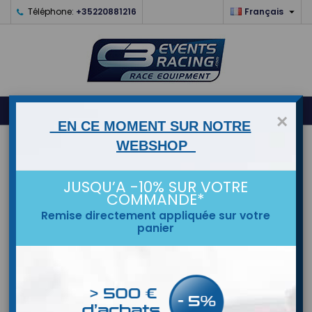

Téléphone:
+35220881216
Français
0



shopping_cart
×
EN CE MOMENT SUR NOTRE
ACCUEIL
WEBSHOP
MARQUES
JUSQU’A -10% SUR VOTRE
COMMANDE*
Remise directement appliquée sur votre
panier