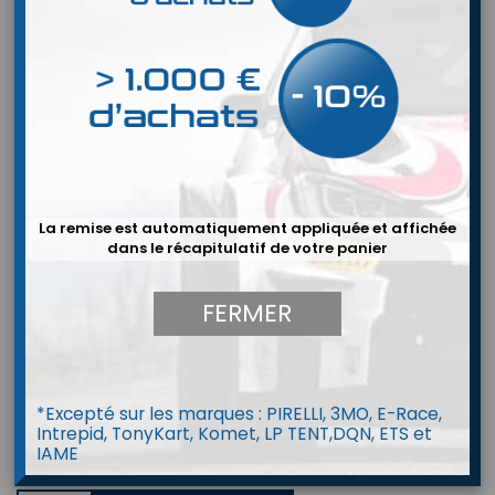
La remise est automatiquement appliquée et affichée
dans le récapitulatif de votre panier
FERMER


*Excepté sur les marques : PIRELLI, 3MO, E-Race,
Intrepid, TonyKart, Komet, LP TENT,DQN, ETS et
IAME
Baquet ATECH RSR