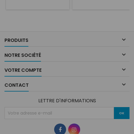
inclus
d'énergie de pointe Supports
en acier haute résistance
approuvés par la FIA inclus
Housse de siège ignifugée
avec tissu aéré 3D Système
de refroidissement du siège
Convient aux pilotes

PRODUITS
mesurant jusqu'à...

NOTRE SOCIÉTÉ

VOTRE COMPTE

CONTACT
LETTRE D'INFORMATIONS