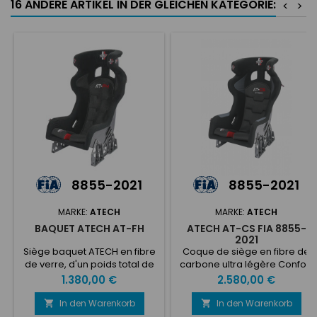
16 ANDERE ARTIKEL IN DER GLEICHEN KATEGORIE:
<
>
8855-2021
8855-2021
MARKE:
ATECH
MARKE:
ATECH
BAQUET ATECH AT-FH
ATECH AT-CS FIA 8855-
2021
Siège baquet ATECH en fibre
Coque de siège en fibre de
de verre, d'un poids total de
carbone ultra légère Confort
14,1 kg Validité FIA de 10 ans !
garanti par l'unique ASS
Preis
Preis
1.380,00 €
2.580,00 €
Pour pilotes dont la taille est
(Anatomic Shell System)
de plus de 1m85, jusque 2m.
Appui-tête recouvert d'un
In den Warenkorb
In den Warenkorb


Les supports ne sont pas
matériau d'absorption