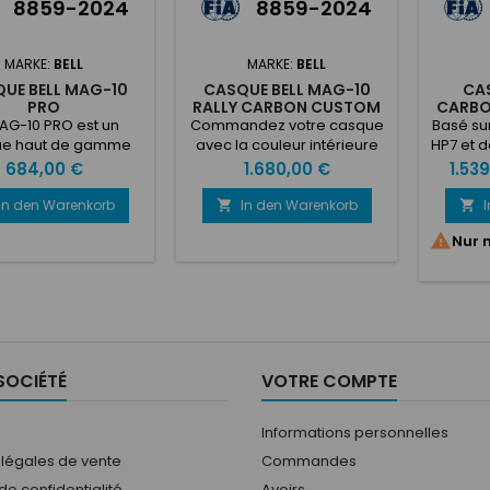
8859-2024
8859-2024
MARKE:
BELL
MARKE:
BELL
UE BELL MAG-10
CASQUE BELL MAG-10
CAS
PRO
RALLY CARBON CUSTOM
CARBO
INTERIOR
AG-10 PRO est un
Commandez votre casque
Basé sur
ue haut de gamme
avec la couleur intérieure
HP7 et 
stiqué et léger, au
de votre choix ! Basé sur le
carbo
Preis
Preis
Preis
684,00 €
1.680,00 €
1.53
 épuré et moderne,
HP10 Rally, le MAG-10 RALLY
utili
re des performances
CARBON est un casque
moulag
In den Warenkorb
In den Warenkorb


s sur circuit. Doté
premium sophistiqué et
pressi

Nur 
e coque légère en
ultra-léger, au design
Carbon 
ite carbone-verre,
élégant et moderne, qui
un conf
e visière réglable
offre un casque de rallye
p
née à notre nouvel
ouvert très performant.
aérod
solaire réglable et
Doté d'une coque en
capac
ré, d'un ajustement
composite de carbone
d'éne
ofessionnel très
ultra-légère combinée à
des
SOCIÉTÉ
VOTRE COMPTE
able, le MAG-10 PRO
notre demi-jointure
aérody
 le casque de...
amovible rapide (HCB),...
un systè
Informations personnelles
 légales de vente
Commandes
 de confidentialité
Avoirs