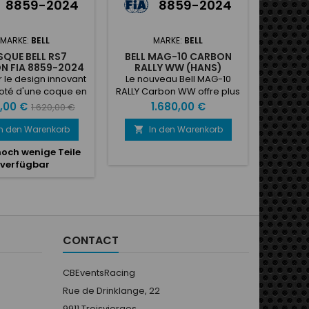
8859-2024
8859-2024
MARKE:
BELL
MARKE:
BELL
QUE BELL RS7
BELL MAG-10 CARBON
CASQUE
N FIA 8859-2024
RALLY WW (HANS)
 le design innovant
Le nouveau Bell MAG-10
doté d'une coque en
RALLY Carbon WW offre plus
ne ultra-légère,
de technologie que jamais
Verkaufspreis
Preis
P
9,00 €
1.680,00 €
1.620,00 €
sant le système de
avec le système intégré
e exclusif à haute
Zeronoise Wired-Wireless.
In den Warenkorb
In den Warenkorb
I


on de Bell, le RS7
Le casque prend en charge

noch wenige Teile
Nur n
offre aux coureurs
les deux technologies de
verfügbar
ort acoustique, des
communication,
erformances
traditionnellement filaire et
ynamiques et des
sans fil, en une seule fois,
ités d'absorption
sans qu'aucun élément
rgie inégalés. Le
externe ne soit nécessaire.
ign élégant et
Tout est parfaitement
CONTACT
namique comprend
intégré : connecteur,
me de ventilation...
module sans...
CBEventsRacing
Rue de Drinklange, 22
9911 Troisvierges