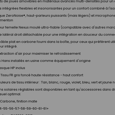
ts de joues amovibles en matériaux avancés multi-densités pour un 
es intégrées flexibles et insonorisantes pour un confort combiné à l'i
que ZeroNoise®, haut-parleurs puissants (mais légers) et microphone 
 menton
ur femelle Nexus moulé ultra-fiable (compatible avec d'autres marq
 latéral droit détachable pour une intégration en douceur du conne
ble plat en carbone fourni dans la boîte, pour ceux qui préfèrent util
ur intégré.
xtraction d'air pour maximiser le refroidissement
 Hans installés en usine comme équipement d'origine
asque HP inclus
 : Tissu FR gris foncé haute résistance - haut confort
uleurs de tissu intérieur : Tan, blanc, rouge, violet, bleu, vert et ja
s solaires réglables sont disponibles en tant qu'accessoires dans d
isuel optimal.
 Carbone, finition mate
: 54-55-56-57-58-59-60-61-61+