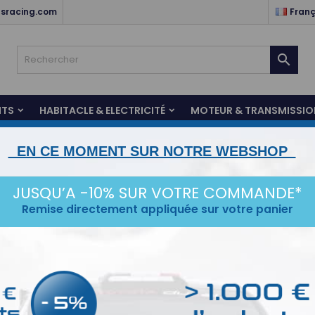
sracing.com
Franç

NTS
HABITACLE & ELECTRICITÉ
MOTEUR & TRANSMISSIO
STANCE
ESCORT MK1/2
KARTING
SERVICES
IDÉ
EN CE MOMENT SUR NOTRE WEBSHOP
s BELL
Casque Bell HP10 Rally
JUSQU’A -10% SUR VOTRE COMMANDE*
Casqu
Remise directement appliquée sur votre panier
Prix réduit
FIA 8860
Le HP10 
de point