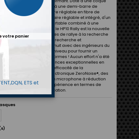
e rallye ouvert le plus performant. Doté d'une coque
ne ultra-légère combinée à une demi-barre de
movible (HCB), d'une visière réglable en fibre de
d'un tout nouvel écran solaire réglable et intégré, d'un
nt professionnel très confortable combiné à une
 acoustique exceptionnelle, le HP10 Rally est la nouvelle
 pour les pilotes et copilotes de rallye à la recherche
e votre panier
t ultime. Nos ingénieurs en recherche et
ment ont travaillé jour et nuit avec des ingénieurs du
s pilotes de rallye de haut niveau pour fournir un
i établirait de nouvelles normes ! Aucun effort n'a été
pour obtenir des performances exceptionnelles en
'isolation acoustique et d'efficacité de la
ation, en incorporant l'électronique ZeroNoise®, des
leurs haute puissance et un microphone à réduction
 TENT,DQN, ETS et
 et pour offrir la meilleure expérience en termes de
, de confort et de communication.
casques
(s)