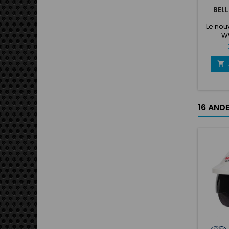
BEL
Le nou
WW
techn
grâce 
Zerono

Le cas
les de
c
traditi
16 ANDE
sans fi
sans 
externe
Tout
inté
mo