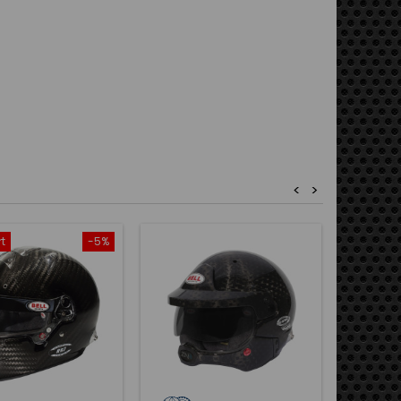
<
>
t
-5%