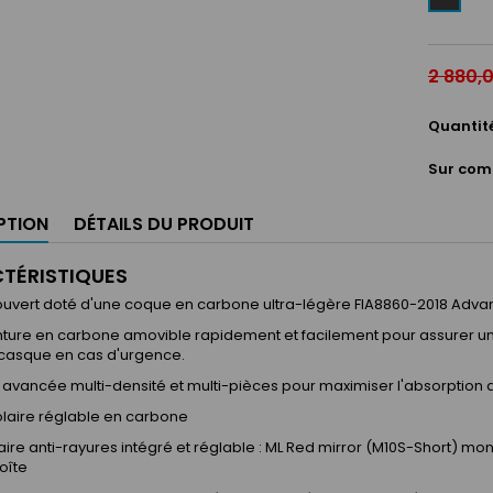
2 880,
Quantit
Sur com
PTION
DÉTAILS DU PRODUIT
TÉRISTIQUES
uvert doté d'une coque en carbone ultra-légère FIA8860-2018 Adv
ture en carbone amovible rapidement et facilement pour assurer un 
e casque en cas d'urgence.
avancée multi-densité et multi-pièces pour maximiser l'absorption 
olaire réglable en carbone
aire anti-rayures intégré et réglable : ML Red mirror (M10S-Short) mo
oîte