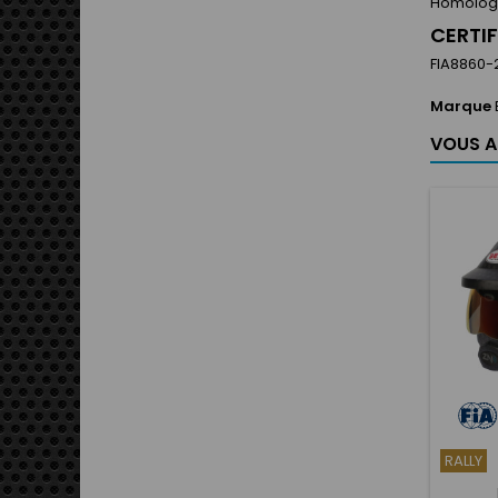
Homologa
CERTI
FIA8860-
Marque
VOUS A
RALLY