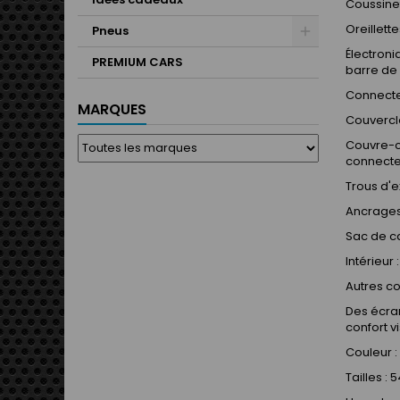
Coussine
Oreillett
Pneus
Électroni
PREMIUM CARS
barre de
Connecte
MARQUES
Couvercle
Couvre-câ
connecte
Trous d'e
Ancrages
Sac de c
Intérieur
Autres co
Des écran
confort v
Couleur :
Tailles 