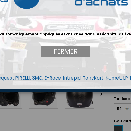
casque d
en carbo
menton a
carbone, 
ajusteme
isolation
référence
 automatiquement appliquée et affichée dans le récapitulatif d
du produi
développe
son et de
FERMER
casque qu
épargné 
matière d
communic
haut-par
ques : PIRELLI, 3MO, E-Race, Intrepid, TonyKart, Komet, LP
de bruit,
sécurité

Tailles 
Couleur
Carbon