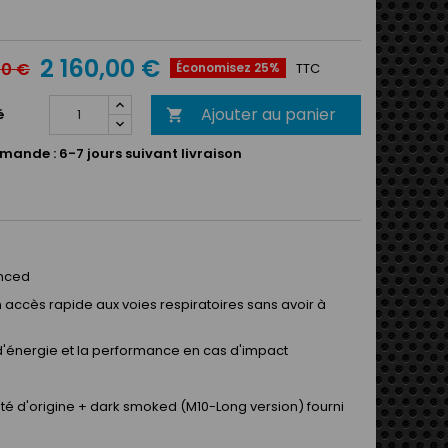
2 160,00 €
00 €
Économisez 25%
TTC
Ajouter au panier
é

mande :
6-7 jours suivant livraison
anced
accès rapide aux voies respiratoires sans avoir à
d'énergie et la performance en cas d'impact
nté d'origine + dark smoked (M10-Long version) fourni