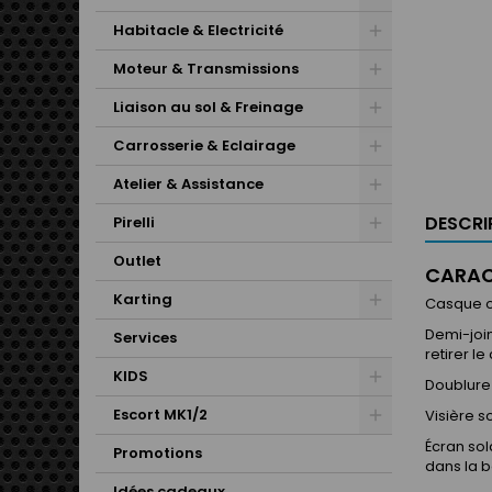
Habitacle & Electricité
Moteur & Transmissions
Liaison au sol & Freinage
Carrosserie & Eclairage
Atelier & Assistance
DESCRI
Pirelli
Outlet
CARAC
Karting
Casque o
Demi-join
Services
retirer l
KIDS
Doublure 
Escort MK1/2
Visière s
Écran sol
Promotions
dans la b
Idées cadeaux