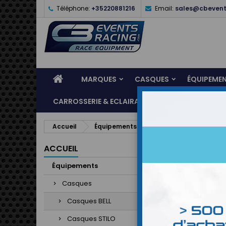
Téléphone:
+35220881216
Email:
sales@cbevent
MARQUES
CASQUES
ÉQUIPEME
CARROSSERIE & ECLAIRAGE
ATELIER & ASSI
Accueil
Équipements
Casques
Casque
ACCUEIL
Équipements
Casques
Casques BELL
Casques STILO