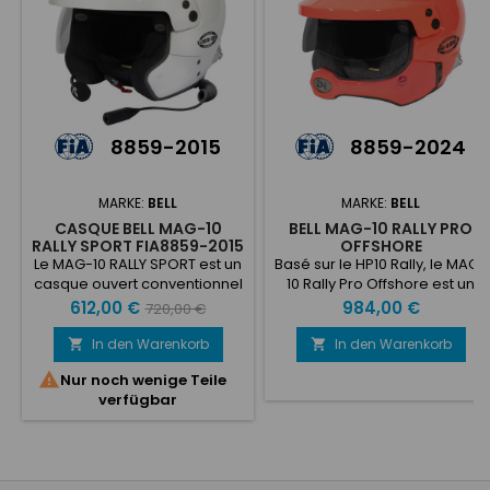
8859-2015
8859-2024
MARKE:
BELL
MARKE:
BELL
CASQUE BELL MAG-10
BELL MAG-10 RALLY PRO
RALLY SPORT FIA8859-2015
OFFSHORE
Le MAG-10 RALLY SPORT est un
Basé sur le HP10 Rally, le MAG-
casque ouvert conventionnel
10 Rally Pro Offshore est un
au design élégant qui offre
casque haut de gamme
Preis
Verkaufspreis
Preis
612,00 €
984,00 €
720,00 €
de grandes performances à
sophistiqué et léger avec un
un prix abordable. Doté d'une
design élégant et moderne
In den Warenkorb
In den Warenkorb


coque en composite
qui offre un casque de rallye

Nur noch wenige Teile
carbone-verre, d'une visière
ouvert haute performance.
verfügbar
réglable combinée à notre
Doté d'une coque légère en
nouvel écran solaire réglable
composite verre-carbone
et intégré, d'une isolation
combinée à notre demi-
acoustique exceptionnelle et
mentonnière à dégagement
de l'électronique ZeroNoise®,
rapide (HCB), d'une visière