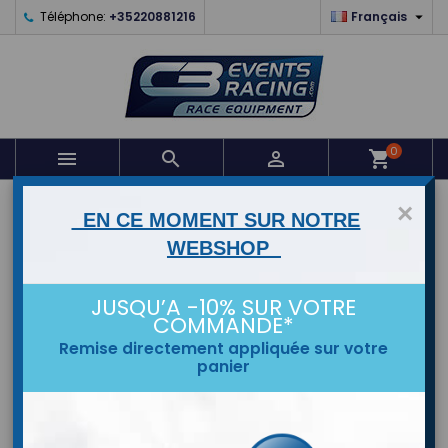

Téléphone:
+35220881216
Français
0



shopping_cart
ACCUEIL
×
EN CE MOMENT SUR NOTRE
WEBSHOP
MARQUES
JUSQU’A -10% SUR VOTRE
COMMANDE*
Prix réduit
Remise directement appliquée sur votre
panier