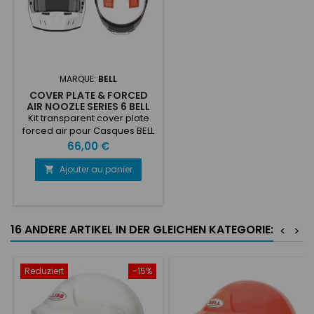
MARQUE:
BELL
COVER PLATE & FORCED
AIR NOOZLE SERIES 6 BELL
Kit transparent cover plate
forced air pour Casques BELL
Series 6 Chaque kit contient :
Prix
66,00 €
2 pieces de 20x80mm et 2
pieces de 20x120mm
Ajouter au panier

16 ANDERE ARTIKEL IN DER GLEICHEN KATEGORIE:
<
>
Reduziert
-15%