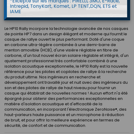
*Excepté sur les marques : PIRELLI, 3MO, E-Race,
APPROVED
Intrepid, TonyKart, Komet, LP TENT,DQN, ETS et
IAME
FIA 8860-2018
Le HP10 Rally incorpore la technologie avancée de nos casques
de pointe HP7 dans un design élégant et moderne qui fournit le
casque de rallye ouvert le plus performant. Doté d'une coque
en carbone ultra-légère combinée à une demi-barre de
menton amovible (HCB), d'une visière réglable en fibre de
carbone, d'un tout nouvel écran solaire réglable et intégré, d'un
ajustement professionnel très confortable combiné à une
isolation acoustique exceptionnelle, le HP10 Rally est la nouvelle
référence pour les pilotes et copilotes de rallye à la recherche
du produit ultime. Nos ingénieurs en recherche et
développement ont travaillé jour et nuit avec des ingénieurs du
son et des pilotes de rallye de haut niveau pour fournir un
casque qui établirait de nouvelles normes ! Aucun effort n'a été
épargné pour obtenir des performances exceptionnelles en
matière d'isolation acoustique et d'efficacité de la
communication, en incorporant l'électronique ZeroNoise®, des
haut-parleurs haute puissance et un microphone à réduction
de bruit, et pour offrir la meilleure expérience en termes de
sécurité, de confort et de communication.