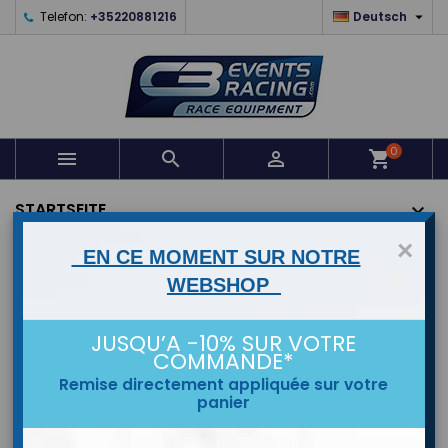

Telefon:
+35220881216
Deutsch
0



shopping_cart
STARTSEITE
×
EN CE MOMENT SUR NOTRE
MARKEN
WEBSHOP
Reduziert
JUSQU’A -10% SUR VOTRE
COMMANDE*
Remise directement appliquée sur votre
panier