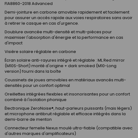
FIA8860-2018 Advanced
Demi-jointure en carbone amovible rapidement et facilement
pour assurer un accès rapide aux voies respiratoires sans avoir
à retirer le casque en cas d'urgence.
Doublure avancée multi-densité et multi-pièces pour
maximiser l'absorption d'énergie et la performance en cas
d'impact
Visière solaire réglable en carbone
Écran solaire anti-rayures intégré et réglable : ML Red mirror
(M10S-Short) monté d'origine + dark smoked (M10-Long
version) fourni dans la boîte
Coussinets de joues amovibles en matériaux avancés multi-
densités pour un confort optimal
Oreillettes intégrées flexibles et insonorisantes pour un confort
combiné à l'isolation phonique
Électronique ZeroNoise®, haut-parleurs puissants (mais légers)
et microphone antibruit réglable et efficace intégrés dans la
demi-barre de menton
Connecteur femelle Nexus moulé ultra-fiable (compatible avec
d'autres marques d'amplificateurs)