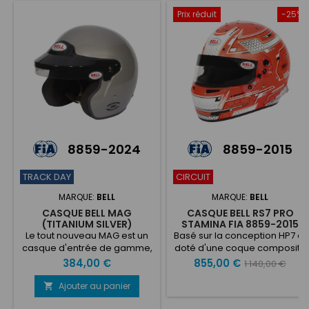
d'air pour les systèmes de
Prix réduit
-25%
refroidissement...
8859-2024
8859-2015
TRACK DAY
CIRCUIT
MARQUE:
BELL
MARQUE:
BELL
CASQUE BELL MAG
CASQUE BELL RS7 PRO
(TITANIUM SILVER)
STAMINA FIA 8859-2015
Le tout nouveau MAG est un
Basé sur la conception HP7 et
casque d'entrée de gamme,
doté d'une coque composite
léger et ouvert, au design
légère en fibre de verre et de
Prix
Prix
Prix
384,00 €
855,00 €
1 140,00 €
moderne. La "protection
carbone, le RS7 utilise une
de
sérieuse de la tête" de Bell
conception innovante de
Ajouter au panier

Helmets à un prix très
coque et de bouclier pour
base