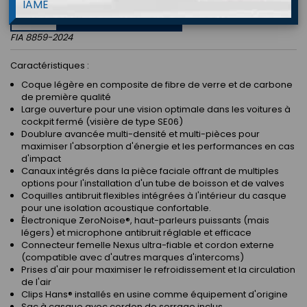
IAME
APPROVED
FIA 8859-2024
Caractéristiques :
Coque légère en composite de fibre de verre et de carbone
de première qualité
Large ouverture pour une vision optimale dans les voitures à
cockpit fermé (visière de type SE06)
Doublure avancée multi-densité et multi-pièces pour
maximiser l'absorption d'énergie et les performances en cas
d'impact
Canaux intégrés dans la pièce faciale offrant de multiples
options pour l'installation d'un tube de boisson et de valves
Coquilles antibruit flexibles intégrées à l'intérieur du casque
pour une isolation acoustique confortable.
Électronique ZeroNoise®, haut-parleurs puissants (mais
légers) et microphone antibruit réglable et efficace
Connecteur femelle Nexus ultra-fiable et cordon externe
(compatible avec d'autres marques d'intercoms)
Prises d'air pour maximiser le refroidissement et la circulation
de l'air
Clips Hans® installés en usine comme équipement d'origine
Sac à casque avec cordon de serrage inclus