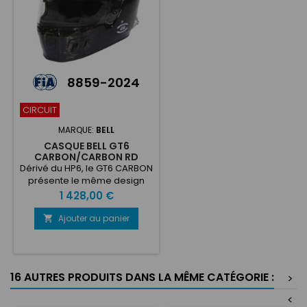
8859-2024
CIRCUIT
MARQUE:
BELL
CASQUE BELL GT6
CARBON/CARBON RD
Dérivé du HP6, le GT6 CARBON
présente le même design
moderne et agressif,
Prix
1 428,00 €
développé pour les coureurs
dans des environnements de
Ajouter au panier

voitures fermées, avec un
large oculaire pour une vision
étendue et une coque en
carbone Premium ultra-
16 AUTRES PRODUITS DANS LA MÊME CATÉGORIE :
>
légère. Ses fentes d'aération
peuvent être connectées à
<
différents types de prises