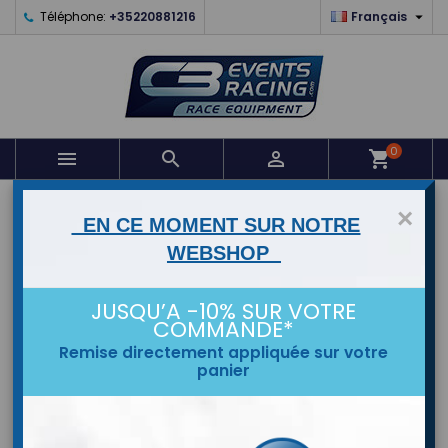

Téléphone:
+35220881216
Français
0



shopping_cart
ACCUEIL
×
EN CE MOMENT SUR NOTRE
WEBSHOP
MARQUES
JUSQU’A -10% SUR VOTRE
COMMANDE*
Remise directement appliquée sur votre
panier