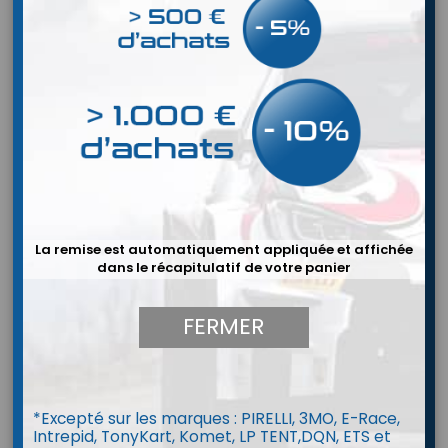
La remise est automatiquement appliquée et affichée
dans le récapitulatif de votre panier
FERMER
Casque BELL GT6 PRO
*Excepté sur les marques : PIRELLI, 3MO, E-Race,
Intrepid, TonyKart, Komet, LP TENT,DQN, ETS et