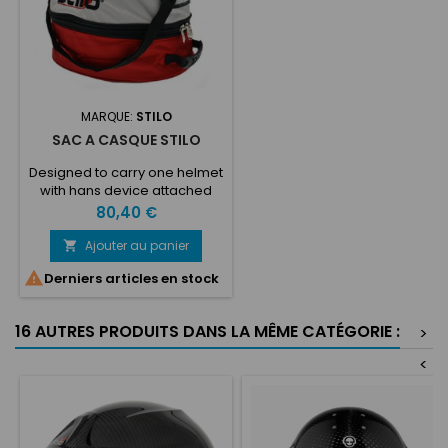
MARQUE:
STILO
SAC A CASQUE STILO
Designed to carry one helmet
with hans device attached
Constructed of nylon and
Prix
80,40 €
neoprene
Ajouter au panier


Derniers articles en stock
16 AUTRES PRODUITS DANS LA MÊME CATÉGORIE :
>
<