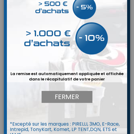
La remise est automatiquement appliquée et affichée
dans le récapitulatif de votre panier
FERMER
*Excepté sur les marques : PIRELLI, 3MO, E-Race,
DES WRC composite White
Intrepid, TonyKart, Komet, LP TENT,DQN, ETS et