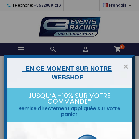

Téléphone:
+35220881216
Français
0



shopping_cart
ACCUEIL
×
EN CE MOMENT SUR NOTRE
WEBSHOP
MARQUES
JUSQU’A -10% SUR VOTRE
COMMANDE*
Remise directement appliquée sur votre
panier