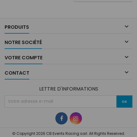
Complet avec supports en
acier inoxydable et pinces de
fixation. Diamètre 160 mm.
Longueur 245 mm. Special
Formula

PRODUITS

NOTRE SOCIÉTÉ

VOTRE COMPTE

CONTACT
LETTRE D'INFORMATIONS
© Copyright 2026 CB Events Racing sarl. All Rights Reserved.