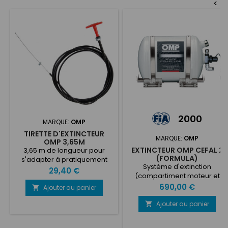
<
2000
MARQUE:
OMP
TIRETTE D'EXTINCTEUR
MARQUE:
OMP
OMP 3,65M
EXTINCTEUR OMP CEFAL 2
3,65 m de longueur pour
(FORMULA)
s'adapter à pratiquement
Système d'extinction
toutes les applications
Prix
29,40 €
(compartiment moteur et
Convient aux extincteurs ou
cockpit) pour formule, à
Prix
690,00 €
aux interrupteurs principaux
Ajouter au panier

commande électrique, avec
boîtier de commande,
Ajouter au panier

tubulure, gicleurs, bouteille
en aluminium. 2,8 lt Ecolife.