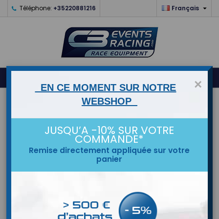

Téléphone:
+35220881216
Français
0



shopping_cart
×
EN CE MOMENT SUR NOTRE
WEBSHOP
ACCUEIL
MARQUES
JUSQU’A -10% SUR VOTRE
COMMANDE*
Remise directement appliquée sur votre
panier