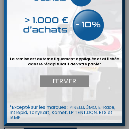
La remise est automatiquement appliquée et affichée
dans le récapitulatif de votre panier
FERMER
*Excepté sur les marques : PIRELLI, 3MO, E-Race,
Intrepid, TonyKart, Komet, LP TENT,DQN, ETS et
IAME
Extincteur OMP CMSST1 (Circuit)