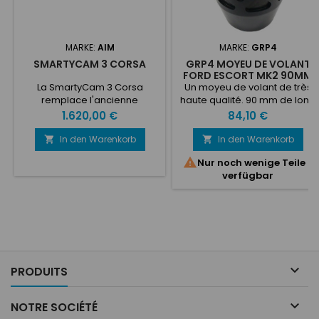
MARKE:
AIM
MARKE:
GRP4
SMARTYCAM 3 CORSA
GRP4 MOYEU DE VOLANT
FORD ESCORT MK2 90MM
La SmartyCam 3 Corsa
Un moyeu de volant de très
remplace l'ancienne
haute qualité. 90 mm de long
SmartyCam HD, l'une des
avec un insert cannelé en
Preis
Preis
1.620,00 €
84,10 €
caméras les plus appréciées
acier haute résistance. Billet
et plus connues dans le
usiné en alliage 6082T6 et
In den Warenkorb
In den Warenkorb


monde du sport
anodisé noir. Convient aux

Nur noch wenige Teile
automobile.Toutes les
volants Momo, Sparco et
verfügbar
fonctionnalités que les pilotes
similaires (6 trous M5, PCD 70
du monde entier apprécient
mm)
dans la SmartyCam HD ont
été améliorées dans la
SmartyCam 3. L'obturateur
global est désormais encore
plus performant, la qualité de
la vidéo...

PRODUITS

NOTRE SOCIÉTÉ