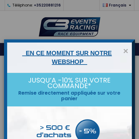

Téléphone:
+35220881216
Français
0



shopping_cart
×
EN CE MOMENT SUR NOTRE
WEBSHOP
ACCUEIL
JUSQU’A -10% SUR VOTRE
MARQUES
COMMANDE*
Remise directement appliquée sur votre
panier