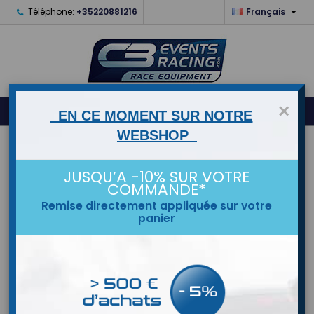

Téléphone:
+35220881216
Français
0
×



shopping_cart
EN CE MOMENT SUR NOTRE
WEBSHOP
ACCUEIL
JUSQU’A -10% SUR VOTRE
MARQUES
COMMANDE*
Remise directement appliquée sur votre
panier
Prix réduit