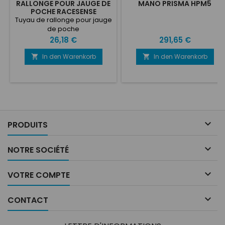
RALLONGE POUR JAUGE DE
MANO PRISMA HPM5
POCHE RACESENSE
Tuyau de rallonge pour jauge
de poche
Preis
Preis
26,18 €
291,65 €
In den Warenkorb
In den Warenkorb



PRODUITS

NOTRE SOCIÉTÉ

VOTRE COMPTE

CONTACT