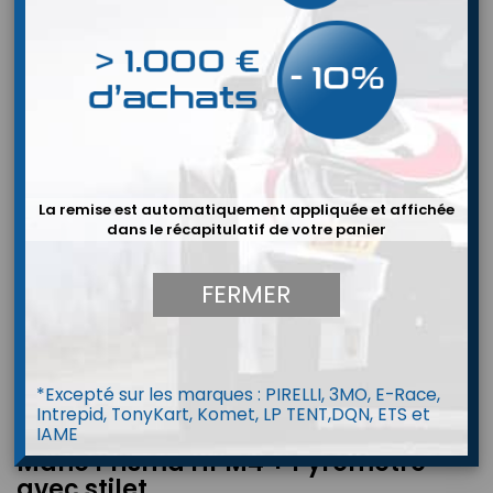
La remise est automatiquement appliquée et affichée
dans le récapitulatif de votre panier
FERMER


*Excepté sur les marques : PIRELLI, 3MO, E-Race,
Intrepid, TonyKart, Komet, LP TENT,DQN, ETS et
IAME
Mano Prisma HPM4 + Pyrometre
avec stilet