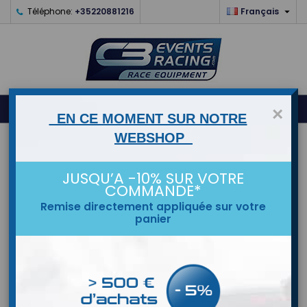

Téléphone:
+35220881216
Français
0



shopping_cart
×
EN CE MOMENT SUR NOTRE
WEBSHOP
ACCUEIL
JUSQU’A -10% SUR VOTRE
MARQUES
COMMANDE*
Remise directement appliquée sur votre
panier