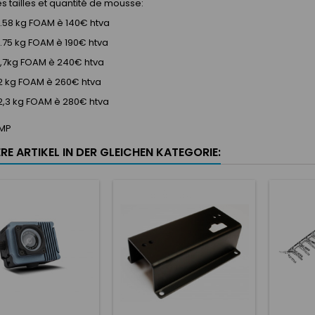
es tailles et quantité de mousse:
0.58 kg FOAM è 140€ htva
.75 kg FOAM è 190€ htva
1,7kg FOAM è 240€ htva
 2 kg FOAM è 260€ htva
2,3 kg FOAM è 280€ htva
MP
RE ARTIKEL IN DER GLEICHEN KATEGORIE: