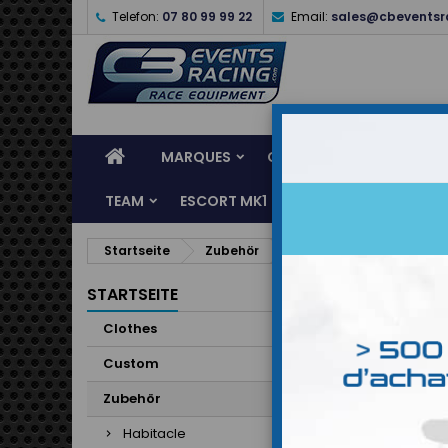
Telefon:
07 80 99 99 22
Email:
sales@cbeventsr
MARQUES
CASQUES
CLOTHES
TEAM
ESCORT MK1
KARTING
SERVI
Startseite
Zubehör
Kit rail coulissant univ
STARTSEITE
Clothes
Custom
Zubehör
Habitacle