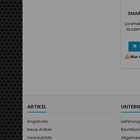
SMAR
La sma
la cam
Track
cours
Descrip

sportli

Nur 
3-
Specif
de la 
Câbl
ARTIKEL
UNTER
Angebote
Lieferung
Neue Artikel
Rechtlic
Verkaufshits
Allgemei