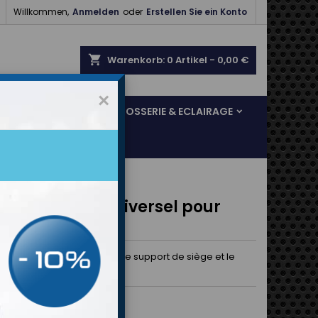

Willkommen,
Anmelden
oder
Erstellen Sie ein Konto
shopping_cart
Warenkorb:
0
Artikel - 0,00 €
×
SOL & FREINAGE
CARROSSERIE & ECLAIRAGE
ail coulissant universel pour
et
il coulissant à monter entre le support de siège et le
0 €
Bruttopreis