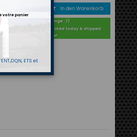
In den Warenkorb

e votre panier
Auf Lager ! (Menge : 7)
Purchased after 2PM : packed today & shipped
tomorrow!
 TENT,DQN, ETS et