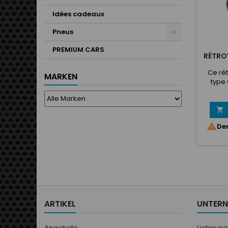
Idées cadeaux
Pneus
PREMIUM CARS
RÉTRO
Ce rét
MARKEN
type
réglage
Avec sa
cett

habille

Der
véhic
comme 
Veui
rétro
pliabl
(droit
ces 
vendus
ARTIKEL
UNTER
Angebote
Lieferung