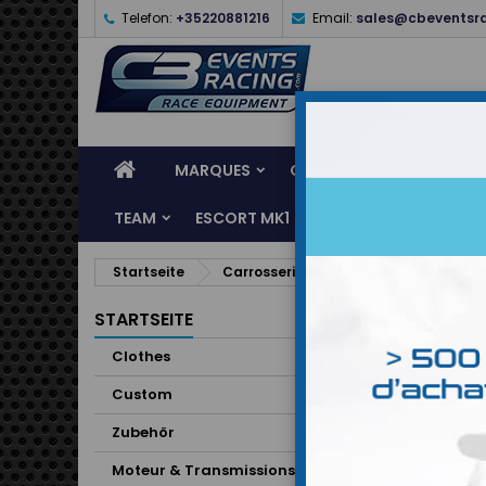
Telefon:
+35220881216
Email:
sales@cbeventsr
MARQUES
CASQUES
CLOTHES
TEAM
ESCORT MK1
KARTING
SERVI
Startseite
Carrosserie & Eclairage
Cuvette 
STARTSEITE
Clothes
Custom
Zubehör
Moteur & Transmissions