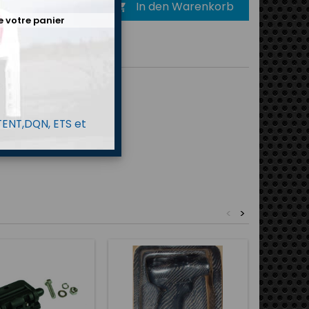
In den Warenkorb

e votre panier
 TENT,DQN, ETS et
<
>