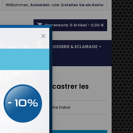

Willkommen,
Anmelden
oder
Erstellen Sie ein Konto
shopping_cart
Warenkorb:
0
Artikel - 0,00 €
×
SOL & FREINAGE
CARROSSERIE & ECLAIRAGE
te Noir pour Encastrer les
che Dakar
Noir pour Encastrer les Attache Dakar
 €
Bruttopreis