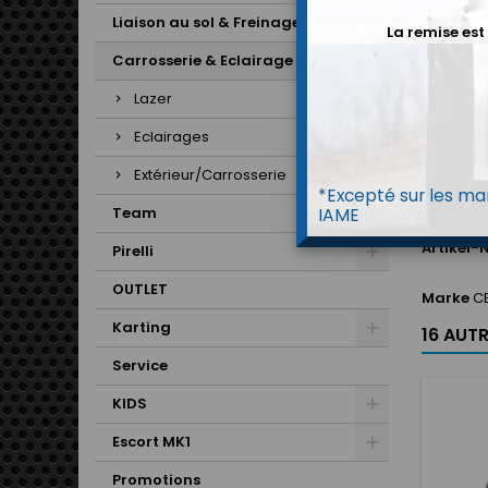
Liaison au sol & Freinage
La remise est
Carrosserie & Eclairage
ARTIKE
Lazer
Eclairages
Extérieur/Carrosserie
*Excepté sur les mar
Team
IAME
Artikel-N
Pirelli
OUTLET
Marke
CB
Karting
16 AUT
Service
KIDS
Escort MK1
Promotions