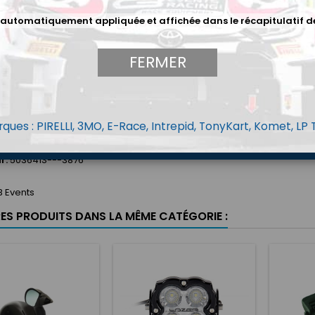
Menge
 automatiquement appliquée et affichée dans le récapitulatif d
LDETAILS
FERMER
ques : PIRELLI, 3MO, E-Race, Intrepid, TonyKart, Komet, LP
r.
503641S---3876
 Events
RES PRODUITS DANS LA MÊME CATÉGORIE :