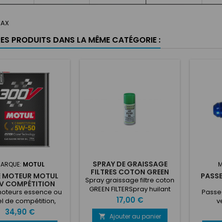
RAX
RES PRODUITS DANS LA MÊME CATÉGORIE :
SPRAY DE GRAISSAGE
ARQUE:
MOTUL
M
FILTRES COTON GREEN
E MOTEUR MOTUL
PASSE
FILTER SPRAY
Spray graissage filtre coton
V COMPÉTITION
GREEN FILTERSpray huilant
5W50 2L
oteurs essence ou
Passe-
pour filtres coton. Ce spray
Prix
17,00 €
el de compétition,
v
permet de graisser les filtre
mosphériques,
Prix
34,90 €
GREEN FILTER apres le
Ajouter au panier

bocompressés ou