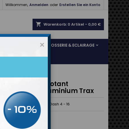

Willkommen,
Anmelden
oder
Erstellen Sie ein Konto
shopping_cart
Warenkorb:
0
Artikel - 0,00 €
×
SOL & FREINAGE
CARROSSERIE & ECLAIRAGE
ord Femelle Pivotant
isé Noir 150° Aluminium Trax
rax anodisé Pivotant 150° Dash 4 - 16