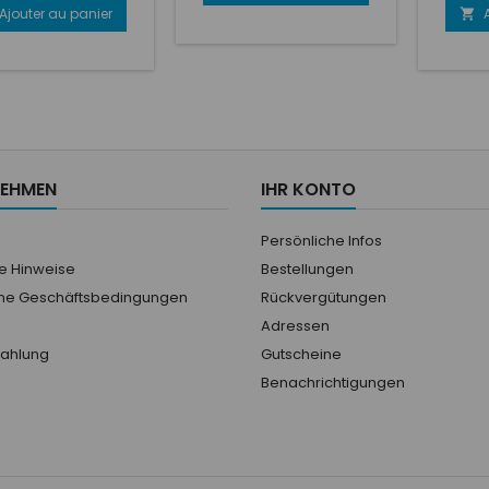
lavage pour lui rendre ses
imentés équipés de
Ajouter au panier

propriétés comme à neuf. ...
tèmes d'injection
ecte/indirecte) ou
urateurs. Pour les
eurs modifiés ou
és, et les voitures
es performances
onnant sur une large
 de régimes et de
NEHMEN
IHR KONTO
ratures, dans des
tions de conduite
ciles. Convient à...
Persönliche Infos
he Hinweise
Bestellungen
ne Geschäftsbedingungen
Rückvergütungen
Adressen
Zahlung
Gutscheine
Benachrichtigungen