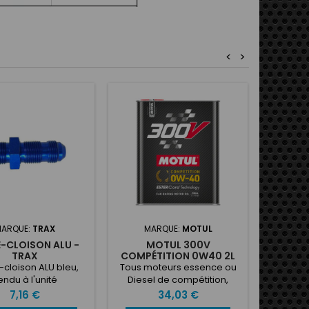
<
>
ARQUE:
TRAX
MARQUE:
MOTUL
MA
-CLOISON ALU -
MOTUL 300V
GRAI
TRAX
COMPÉTITION 0W40 2L
RE
cloison ALU bleu,
Tous moteurs essence ou
Surpas
endu à l'unité
Diesel de compétition,
graiss
atmosphériques,
con
Prix
Prix
7,16 €
34,03 €
turbocompressés ou
synthét