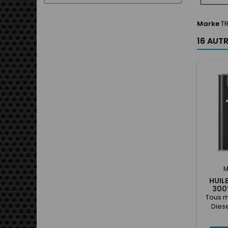
Marke
T
16 AUT
M
HUIL
300
Tous m
Dies
at
tur