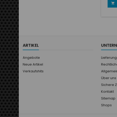
sural

sys
(dir
carb
mot
prépar
haut
foncti
plage
ARTIKEL
UNTER
tempé
condi
diffi
Angebote
Lieferung
Neue Artikel
Rechtlic
Verkaufshits
Allgemei
Über uns
Sichere 
Kontakt
Sitemap
Shops