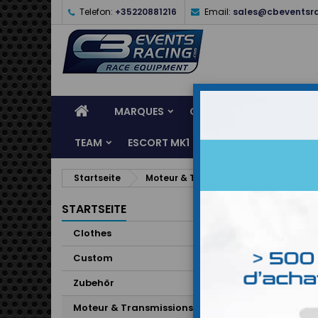
Telefon:
+35220881216
Email:
sales@cbeventsr
MARQUES
CASQUES
CLOTHES
TEAM
ESCORT MK1
KARTING
SERVI
Startseite
Moteur & Transmissions
Raccord 
STARTSEITE
Clothes
Custom
Zubehör
Moteur & Transmissions