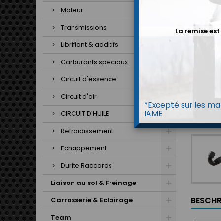
Moteur
Transmissions
La remise est
Librifiant & additifs
Carburants speciaux
Circuit d'essence
Circuit d'air
*Excepté sur les mar
IAME
CIRCUIT D'HUILE
Refroidissement
Echappement
Durite Raccords
Liaison au sol & Freinage
BESCHR
Carrosserie & Eclairage
Team