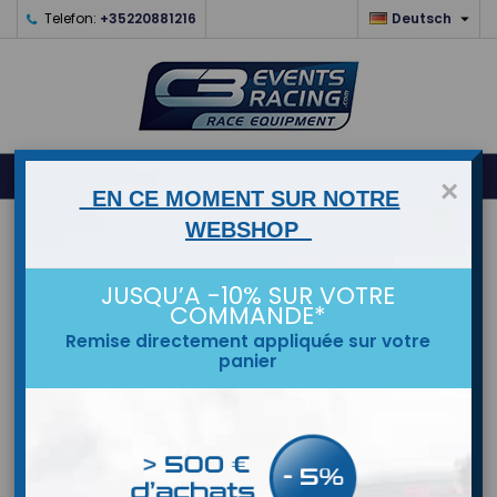

Telefon:
+35220881216
Deutsch
0



shopping_cart
×
EN CE MOMENT SUR NOTRE
WEBSHOP
STARTSEITE
MARKEN
JUSQU’A -10% SUR VOTRE
COMMANDE*
Remise directement appliquée sur votre
panier