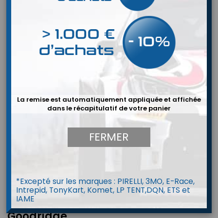
La remise est automatiquement appliquée et affichée
dans le récapitulatif de votre panier
FERMER
*Excepté sur les marques : PIRELLI, 3MO, E-Race,
Intrepid, TonyKart, Komet, LP TENT,DQN, ETS et
IAME
Joint Dowty hydraulique -
Goodridge