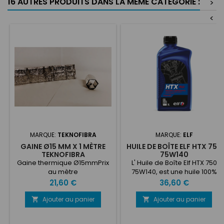
16 AUTRES PRODUITS DANS LA MÊME CATÉGORIE :
>
<
MARQUE:
TEKNOFIBRA
MARQUE:
ELF
GAINE Ø15 MM X 1 MÈTRE
HUILE DE BOÎTE ELF HTX 750
TEKNOFIBRA
75W140
Gaine thermique Ø15mmPrix
L' Huile de Boîte Elf HTX 750
au mètre
75W140, est une huile 100%
synthétique spécialement
Prix
Prix
21,60 €
36,60 €
formulée pour la lubrification
des véhicules de
Ajouter au panier
Ajouter au panier


compétition.