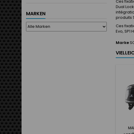
Ces fixat
Dual Lock
intégrati
MARKEN
produits
Ces fixa
Evo, SP1 H
Marke
S
VIELLE
MA