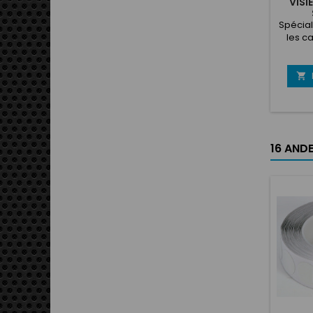
VISI
Spécia
les c
mé
fabriq
pa

inte
équip
(SK1
16 ANDE