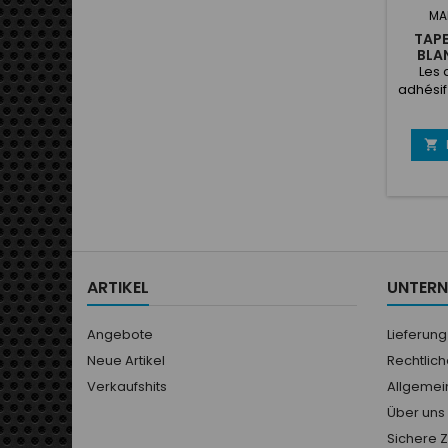
MA
TAPE
BLA
Les 
adhésif
B-G son
disques
mm, 2

diamètr
100 o
suppo
feuille 
ces dis
peuve
reti
ARTIKEL
UNTER
appliq
n'impor
Angebote
Lieferung
Neue Artikel
Rechtlic
Verkaufshits
Allgemei
Über uns
Sichere 