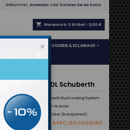

Willkommen,
Anmelden
oder
Erstellen Sie ein Konto
shopping_cart
Warenkorb:
0
Artikel - 0,00 €
×
SOL & FREINAGE
CARROSSERIE & ECLAIRAGE
evier de visière SDL Schuberth
ixation de visière SDL – Schuberth Dual Locking System
mprend la came de fixation + le levier.
e dans divers coloris dont Clear (transparent)
TIBLE UNIQUEMENT AVEC LES CASQUES
 DU SYSTÈME SDL