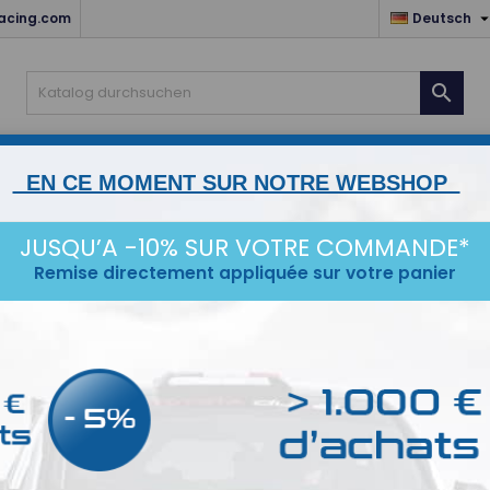
acing.com
Deutsch

ZUBEHÖR
MOTEUR & TRANSMISSIONS
LIAISON AU 
EN CE MOMENT SUR NOTRE WEBSHOP
CE
IDÉES CADEAUX
DESTOCKAGE
JUSQU’A -10% SUR VOTRE COMMANDE*
Remise directement appliquée sur votre panier
Kit l
Kits de f
Le kit co
Disponibl
COMPA
MUNIS