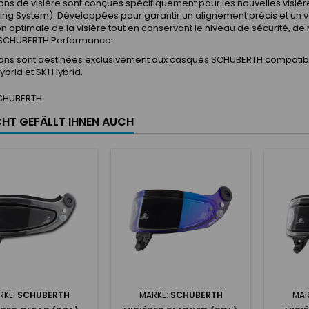
ions de visière sont conçues spécifiquement pour les nouvelles vis
ing System). Développées pour garantir un alignement précis et un v
on optimale de la visière tout en conservant le niveau de sécurité, de r
 SCHUBERTH Performance.
tions sont destinées exclusivement aux casques SCHUBERTH compatibl
ybrid et SK1 Hybrid.
CHUBERTH
ICHT GEFÄLLT IHNEN AUCH
RKE:
SCHUBERTH
MARKE:
SCHUBERTH
MAR