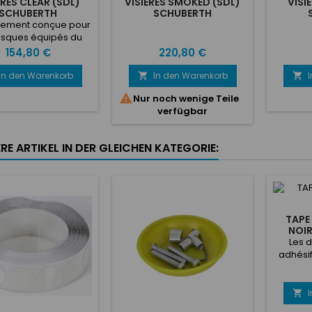
ÈRES CLEAR (SDL)
VISIÈRES SMOKED (SDL)
VISI
SCHUBERTH
SCHUBERTH
lement conçue pour
asques équipés du
canisme SDL et
Preis
Preis
154,80 €
220,80 €
uée pour s'adapter
rfaitement sans
In den Warenkorb
In den Warenkorb


rstices aux caques

Nur noch wenige Teile
és du système SDL
verfügbar
 EVO, SP1 EVO, ...)
RE ARTIKEL IN DER GLEICHEN KATEGORIE:
TAPE
NOI
Les 
adhésif
B-G sont
disques
mm, 2

diamètr