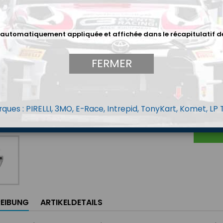
Farbe
Sc
Weiß
 automatiquement appliquée et affichée dans le récapitulatif d
FERMER
48,0
Menge
ques : PIRELLI, 3MO, E-Race, Intrepid, TonyKart, Komet, LP
EIBUNG
ARTIKELDETAILS