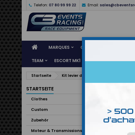
Telefon:
07 80 99 99 22
Email:
sales@cbeventsr
MARQUES
CASQUES
CLOTHES
TEAM
ESCORT MK1
KARTING
SERVI
Startseite
Kit levier de visière SDL Schuberth
STARTSEITE
Clothes
Custom
Zubehör
Moteur & Transmissions