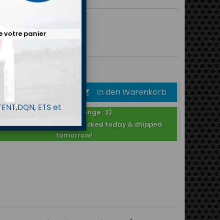
hwarz
Blau
Rot
Transparent
e votre panier
0 €
Bruttopreis
In den Warenkorb

 TENT,DQN, ETS et
Auf Lager ! (Menge : 2)
Purchased after 2PM : packed today & shipped
tomorrow!