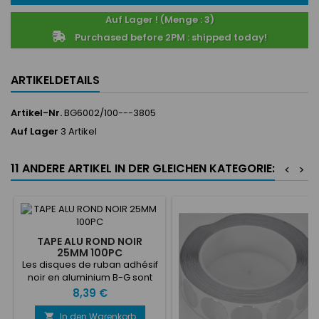
Auf Lager ! (Menge : 3)
Purchased before 2PM : shipped today!
ARTIKELDETAILS
Artikel-Nr.
BG6002/100---3805
Auf Lager
3 Artikel
11 ANDERE ARTIKEL IN DER GLEICHEN KATEGORIE:
<
>
TAPE ALU ROND NOIR
25MM 100PC
Les disques de ruban adhésif
noir en aluminium B-G sont
fournis sous forme de
Preis
8,39 €
disques prédécoupés de 12
mm, 25 mm ou 45 mm de
In den Warenkorb
