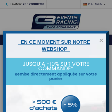

Telefon:
+35220881216
Deutsch
0
×



shopping_cart
EN CE MOMENT SUR NOTRE
WEBSHOP
STARTSEITE
JUSQU’A -10% SUR VOTRE
MARKEN
COMMANDE*
Remise directement appliquée sur votre
panier