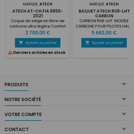
MARQUE:
ATECH
MARQUE:
ATECH
ATECH AT-CH FIA 8855-
BAQUET ATECH RS8-LHT
2021
CARBON
Coque de siège en fibre de
CARBON RS8-LHT: MODÈLE
carbone ultra légère Confort
CARBONE POUR PILOTES HAUT
garanti par l'unique ASS
JUSQU'À 185 CM • Coque en
Prix
Prix
2 700,00 €
5 682,00 €
(Anatomic Shell System)
fibre de carbone • Mousse
Appui-tête recouvert d'un
absorbant les chocs •
Ajouter au panier
Ajouter au panier


matériau d'absorption
Recouvert de tissu velours

Derniers articles en stock
d'énergie de pointe Supports
hautement ignifuge • 10 ans
en acier haute résistance
approuvé par la FIA
approuvés par la FIA inclus
Housse de siège ignifugée
avec tissu aéré 3D Système
de refroidissement du siège

PRODUITS
Convient aux pilotes
mesurant entre 185...

NOTRE SOCIÉTÉ

VOTRE COMPTE

CONTACT