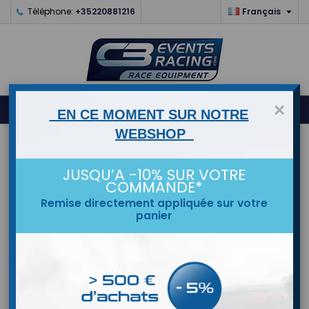

Téléphone:
+35220881216
Français
0
×



shopping_cart
EN CE MOMENT SUR NOTRE
WEBSHOP
ACCUEIL
JUSQU’A -10% SUR VOTRE
MARQUES
COMMANDE*
Remise directement appliquée sur votre
panier