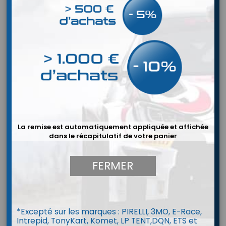
La remise est automatiquement appliquée et affichée
dans le récapitulatif de votre panier
FERMER
Casque Stilo DES WRC composite
*Excepté sur les marques : PIRELLI, 3MO, E-Race,
Intrepid, TonyKart, Komet, LP TENT,DQN, ETS et