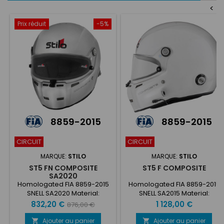
<
Prix réduit
-5%
8859-2015
8859-2015
CIRCUIT
CIRCUIT
MARQUE:
STILO
MARQUE:
STILO
ST5 FN COMPOSITE
ST5 F COMPOSITE
SA2020
Homologated FIA 8859-2015
Homologated FIA 8859-2015
SNELL SA2020 Material:
SNELL SA2015 Material:
fiberglass – kevlar MSF (Multi
fiberglass – kevlar MSF (Multi
Prix
Prix
Prix
832,20 €
1 128,00 €
876,00 €
Sandwich Fiber) weight
Sandwich Fiber) Weight
de
(intercom included) +-30 g:
(intercom included) +-30 g:
Ajouter au panier
Ajouter au panier

