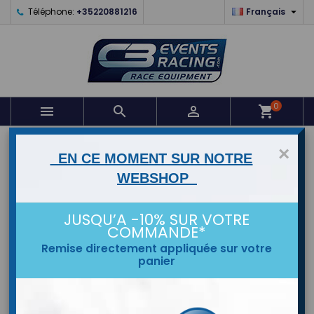

Téléphone:
+35220881216
Français
0



shopping_cart
ACCUEIL
×
EN CE MOMENT SUR NOTRE
WEBSHOP
MARQUES
JUSQU’A -10% SUR VOTRE
COMMANDE*
Remise directement appliquée sur votre
panier