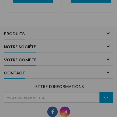
small shell 1.520 g large shell
base
Small shell 1.520 g Large shell
1.660 g Much lighter Smallest
1.660 g Much lighter Smallest
shell Increased vision More
shell Increased vision More
comfortable More
comfortable More
aerodynamic Better driver
aerodynamic Better driver
ventilation Multi function visor
ventilation Multi function visor
locking clasp New visor
locking clasp New visor

PRODUITS
locking system central with...
locking system central with...

NOTRE SOCIÉTÉ

VOTRE COMPTE

CONTACT
LETTRE D'INFORMATIONS