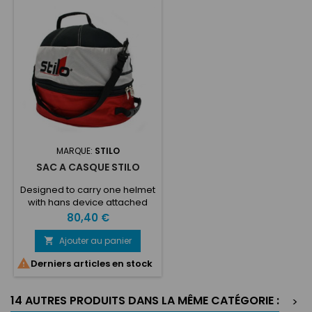
MARQUE:
STILO
SAC A CASQUE STILO
Designed to carry one helmet
with hans device attached
Constructed of nylon and
Prix
80,40 €
neoprene
Ajouter au panier


Derniers articles en stock
14 AUTRES PRODUITS DANS LA MÊME CATÉGORIE :
>