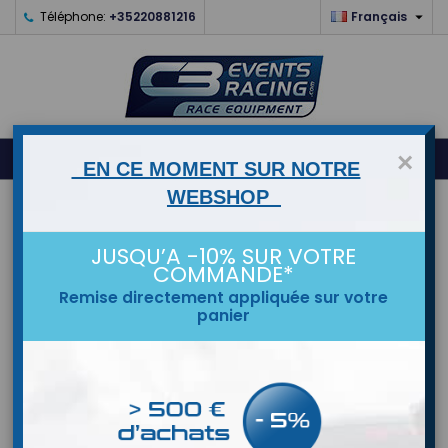

Téléphone:
+35220881216
Français
0



shopping_cart
×
EN CE MOMENT SUR NOTRE
WEBSHOP
ACCUEIL
JUSQU’A -10% SUR VOTRE
MARQUES
COMMANDE*
Remise directement appliquée sur votre
panier