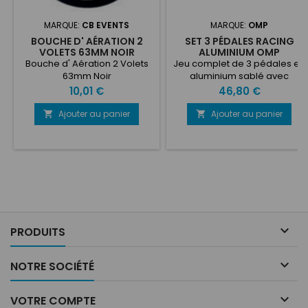
MARQUE:
CB EVENTS
MARQUE:
OMP
BOUCHE D' AÉRATION 2
SET 3 PÉDALES RACING
VOLETS 63MM NOIR
ALUMINIUM OMP
Bouche d' Aération 2 Volets
Jeu complet de 3 pédales en
63mm Noir
aluminium sablé avec
pédale d'accélérateur
Prix
Prix
10,01 €
46,80 €
longue, fourni avec vis de
fixation et écrous.
Ajouter au panier
Ajouter au panier



PRODUITS

NOTRE SOCIÉTÉ

VOTRE COMPTE