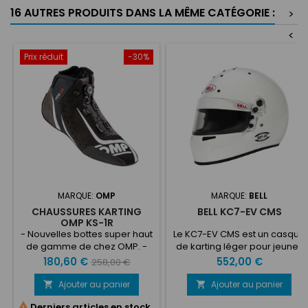
16 AUTRES PRODUITS DANS LA MÊME CATÉGORIE :
>
<
Prix réduit
-30%
MARQUE:
OMP
MARQUE:
BELL
CHAUSSURES KARTING
BELL KC7-EV CMS
OMP KS-1R
- Nouvelles bottes super haut
Le KC7-EV CMS est un casque
de gamme de chez OMP. -
de karting léger pour jeunes
Spécialement conçue pour le
basé sur le design HP7
Prix
Prix
Prix
180,60 €
552,00 €
258,00 €
Karting. - Elles possèdent des
éprouvé en F1, doté d'un
de
semelles nouvelle
grand port oculaire pour une
Ajouter au panier
Ajouter au panier


génération qui garantissent
base
visibilité améliorée. Le design

Derniers articles en stock