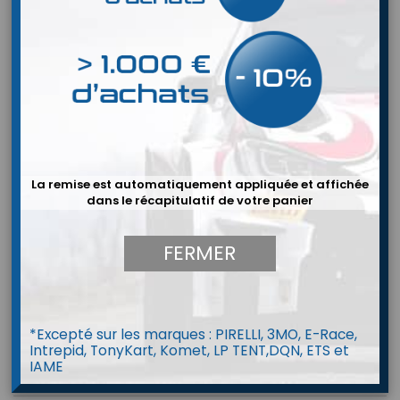
La remise est automatiquement appliquée et affichée
dans le récapitulatif de votre panier
FERMER
*Excepté sur les marques : PIRELLI, 3MO, E-Race,
Intrepid, TonyKart, Komet, LP TENT,DQN, ETS et
IAME
Minerve OMP - modèle 2026