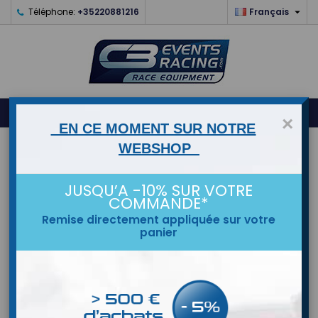

Téléphone:
+35220881216
Français
0



shopping_cart
×
EN CE MOMENT SUR NOTRE
ACCUEIL
WEBSHOP
MARQUES
JUSQU’A -10% SUR VOTRE
COMMANDE*
Remise directement appliquée sur votre
panier