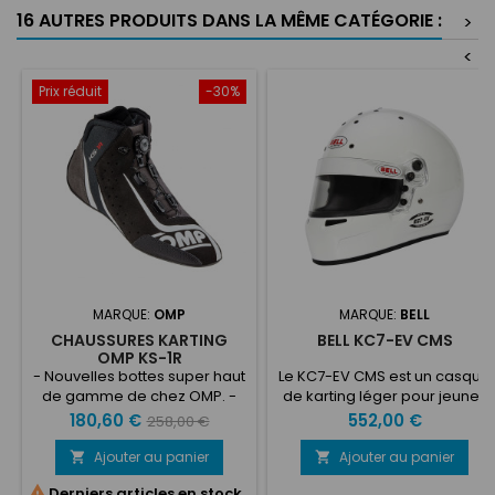
16 AUTRES PRODUITS DANS LA MÊME CATÉGORIE :
>
<
Prix réduit
-30%
MARQUE:
OMP
MARQUE:
BELL
CHAUSSURES KARTING
BELL KC7-EV CMS
OMP KS-1R
- Nouvelles bottes super haut
Le KC7-EV CMS est un casque
de gamme de chez OMP. -
de karting léger pour jeunes
Spécialement conçue pour le
basé sur le design HP7
Prix
Prix
Prix
180,60 €
552,00 €
258,00 €
Karting. - Elles possèdent des
éprouvé en F1, doté d'un
de
semelles nouvelle
grand port oculaire pour une
Ajouter au panier
Ajouter au panier


génération qui garantissent
base
visibilité améliorée. Le design

Derniers articles en stock