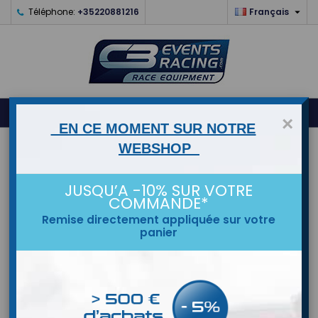

Téléphone:
+35220881216
Français
0



shopping_cart
×
EN CE MOMENT SUR NOTRE
ACCUEIL
WEBSHOP
MARQUES
JUSQU’A -10% SUR VOTRE
COMMANDE*
Remise directement appliquée sur votre
panier