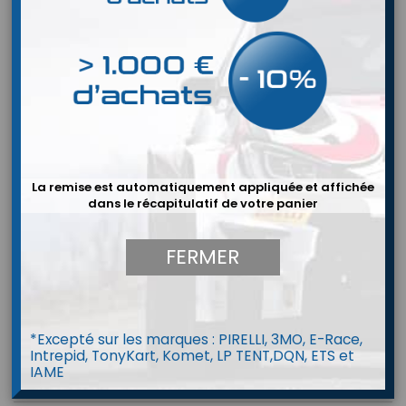
La remise est automatiquement appliquée et affichée
dans le récapitulatif de votre panier
FERMER
*Excepté sur les marques : PIRELLI, 3MO, E-Race,
Intrepid, TonyKart, Komet, LP TENT,DQN, ETS et
IAME
Minerve OMP - modèle 2026