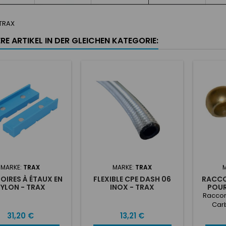
TRAX
RE ARTIKEL IN DER GLEICHEN KATEGORIE:
MARKE:
TRAX
MARKE:
TRAX
M
IRES À ÉTAUX EN
FLEXIBLE CPE DASH 06
RACCO
YLON - TRAX
INOX - TRAX
POUR
Raccor
Car
Preis
Preis
31,20 €
13,21 €