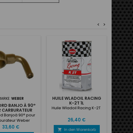
<
>
HUILE WLADOIL RACING
BANDE
ARKE:
WEBER
K-2T 1L
TH
RD BANJO À 90°
ÉC
Huile Wladoil Racing K-2T
Band
 CARBURATEUR
thermiq
WEBER
d Banjoà 90° pour
Preis
26,40 €
burateur Weber
Preis
33,60 €
In den Warenkorb
I

