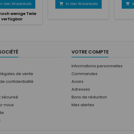
In den Warenkorb
In den Warenkorb


noch wenige Teile
verfügbar
SOCIÉTÉ
VOTRE COMPTE
Informations personnelles
 légales de vente
Commandes
 de confidentialité
Avoirs
Adresses
 sécurisé
Bons de réduction
ez-nous
Mes alertes
ite
s