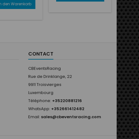
In den Warenkorb
CONTACT
CBEventsRacing
Rue de Drinklange, 22
9911 Troisvierges
Luxembourg
Téléphone:
+35220881216
WhatsApp:
+352661412482
Email:
sales@cbeventsracing.com