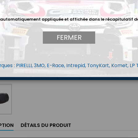
8,51 
 automatiquement appliquée et affichée dans le récapitulatif d
Quantit
FERMER
Sur com
ques : PIRELLI, 3MO, E-Race, Intrepid, TonyKart, Komet, LP
PTION
DÉTAILS DU PRODUIT