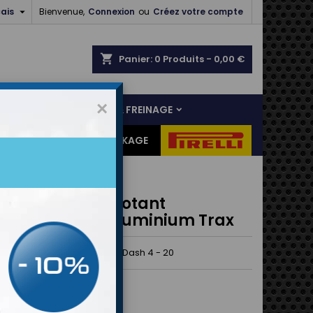

ais
Bienvenue,
Connexion
ou
Créez votre compte
shopping_cart
Panier:
0
Produits - 0,00 €
×
NS
LIAISON AU SOL & FREINAGE
ES CADEAUX
DESTOCKAGE
ord Femelle Pivotant
isé Noir Droit Aluminium Trax
rax anodisé Pivotant Droit Dash 4 - 20