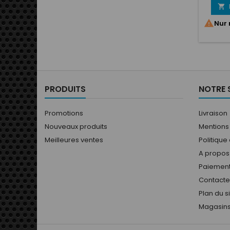


Nur 
PRODUITS
NOTRE 
Promotions
Livraison
Nouveaux produits
Mentions
Meilleures ventes
Politique
A propos
Paiement
Contact
Plan du s
Magasin