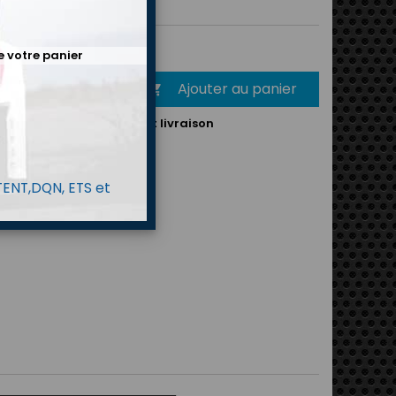
€
TTC
e votre panier
Ajouter au panier
é

mande :
6-7 jours suivant livraison
 TENT,DQN, ETS et