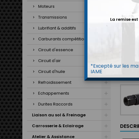
Moteurs
Transmissions
La remise est
Lubrifiant & additifs
Carburants compétitions
Circuit d'essence
Circuit d'air
*Excepté sur les mar
IAME
Circuit d'huile
Refroidissement
Echappements
Durites Raccords
Liaison au sol & Freinage
DESCRI
Carrosserie & Eclairage
Atelier & Assistance