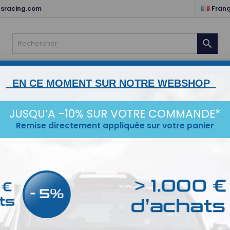
sracing.com
Franç

NTS
HABITACLE & ELECTRICITÉ
MOTEUR & TRANSMISSIO
EN CE MOMENT SUR NOTRE WEBSHOP
STANCE
ESCORT MK1/2
KARTING
SERVICES
IDÉ
JUSQU’A -10% SUR VOTRE COMMANDE*
Remise directement appliquée sur votre panier
melle Pivotant Anodisé Noir Droit Aluminium Trax
Racc
Anod
Raccord T
Filet