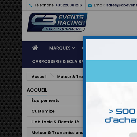
Téléphone:
+35220881216
Email:
sales@cbevent
MARQUES
CASQUES
ÉQUIPEME
CARROSSERIE & ECLAIRAGE
ATELIER & ASSI
Accueil
Moteur & Transmissions
Raccord Fe
ACCUEIL
Équipements
Customize
Habitacle & Electricité
Moteur & Transmissions