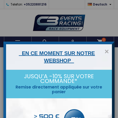

Telefon:
+35220881216
Deutsch
0



shopping_cart
×
EN CE MOMENT SUR NOTRE
STARTSEITE
WEBSHOP
MARKEN
JUSQU’A -10% SUR VOTRE
COMMANDE*
Remise directement appliquée sur votre
panier