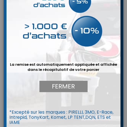
La remise est automatiquement appliquée et affichée
dans le récapitulatif de votre panier
FERMER
*Excepté sur les marques : PIRELLI, 3MO, E-Race,
Intrepid, TonyKart, Komet, LP TENT,DQN, ETS et
Combinaison P1 Parabolica Vintage
IAME
look (FIA 8856-2018)