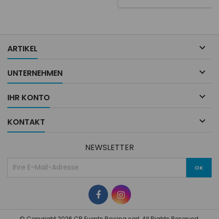
encore le casque de rallye le
plus populaire au monde.

ARTIKEL

UNTERNEHMEN

IHR KONTO

KONTAKT
NEWSLETTER
© Copyright 2026 CB Events Racing sarl. All Rights Reserved.