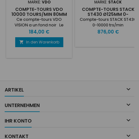
MARKE:
VDO
MARKE:
STACK
COMPTE-TOURS VDO
COMPTE-TOURS STACK
10000 TOURS/MIN 80MM
ST430 Ø125MM 0-
12V PROGRAMMABLE
10000TR/MIN
Ce compte-tours VDO
Compte-tours STACK ST430
VISION a un fond noir Le
0-10000 trs/min
compte-tours est
Preis
Preis
184,00 €
876,00 €
programmable pour 4, 6 ou 8
cylindres. Plage : O à 10 000
In den Warenkorb

tours/minute. Diamètre : 80
mm Tension : 12V Fond : NOIR

ARTIKEL

UNTERNEHMEN

IHR KONTO

KONTAKT