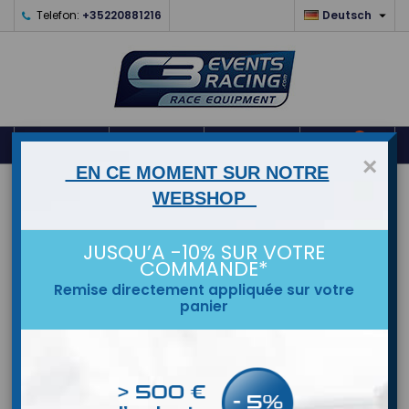

Telefon:
+35220881216
Deutsch
0



shopping_cart
×
EN CE MOMENT SUR NOTRE
STARTSEITE
WEBSHOP
MARKEN
JUSQU’A -10% SUR VOTRE
COMMANDE*
Remise directement appliquée sur votre
panier