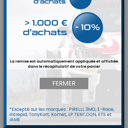
La remise est automatiquement appliquée et affichée
dans le récapitulatif de votre panier
FERMER
*Excepté sur les marques : PIRELLI, 3MO, E-Race,
Intrepid, TonyKart, Komet, LP TENT,DQN, ETS et
Jauge VDO Pression d'huile
IAME