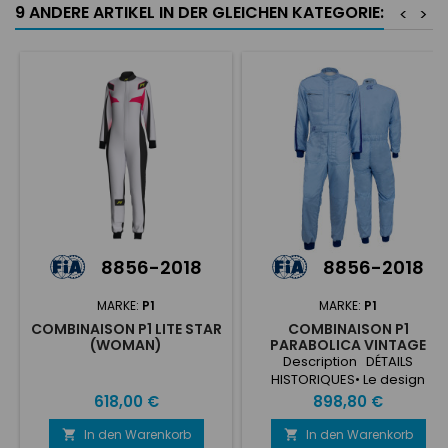
9 ANDERE ARTIKEL IN DER GLEICHEN KATEGORIE:
<
>
8856-2018
8856-2018
MARKE:
P1
MARKE:
P1
COMBINAISON P1 LITE STAR
COMBINAISON P1
(WOMAN)
PARABOLICA VINTAGE
LOOK (FIA 8856-2018)
Description DÉTAILS
HISTORIQUES• Le design
s'inspire des véritables
Preis
Preis
618,00 €
898,80 €
costumes des années 60.•
Poches extérieures sur la
In den Warenkorb
In den Warenkorb

