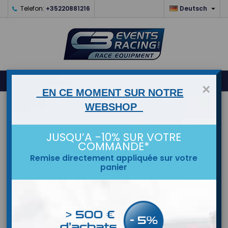

Telefon:
+35220881216
Deutsch
0



shopping_cart
×
EN CE MOMENT SUR NOTRE
STARTSEITE
WEBSHOP
MARKEN
JUSQU’A -10% SUR VOTRE
COMMANDE*
Remise directement appliquée sur votre
panier