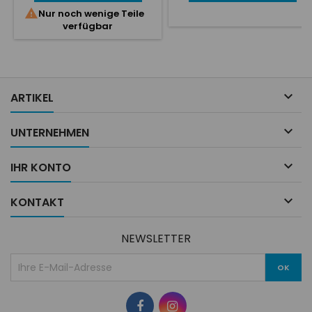
poitrine avec fermetures

Nur noch wenige Teile
éclair.• Le costume blanc a
verfügbar
deux rubans de 15 mm sur les
manches, le costume bleu
vintage a un seul ruban de 25
mm sur les manches.• Moins
de matelassage pour des
apparences originales des

ARTIKEL
années 60....

UNTERNEHMEN

IHR KONTO

KONTAKT
NEWSLETTER