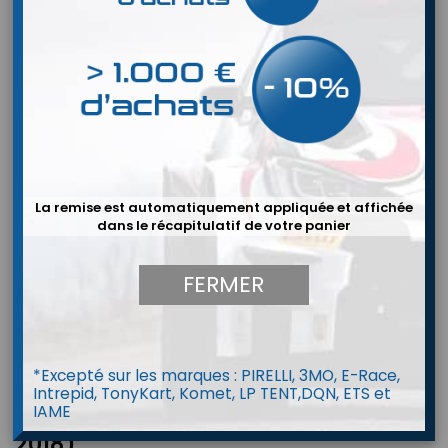
La remise est automatiquement appliquée et affichée
dans le récapitulatif de votre panier
FERMER
*Excepté sur les marques : PIRELLI, 3MO, E-Race,
Intrepid, TonyKart, Komet, LP TENT,DQN, ETS et
IAME
Combinaison P1 Gent EVO (FIA 8856-
2018)