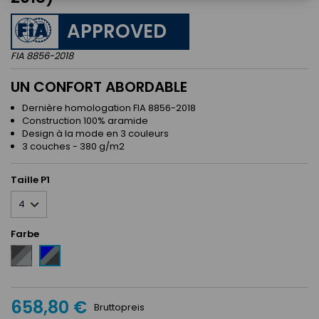
APPROVED
FIA 8856-2018
UN CONFORT ABORDABLE
Dernière homologation FIA 8856-2018
Construction 100% aramide
Design à la mode en 3 couleurs
3 couches - 380 g/m2
Taille P1
Farbe
Noir
Bleu
/
/
Anthracite
Argent
/
/
Argent
658,80 €
Anthracite
Bruttopreis