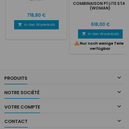
COMBINAISON P1 LITE STAR
(WOMAN)
Preis
718,80 €
Preis
618,00 €
In den Warenkorb

In den Warenkorb


Nur noch wenige Teile
verfügbar

PRODUITS

NOTRE SOCIÉTÉ

VOTRE COMPTE

CONTACT