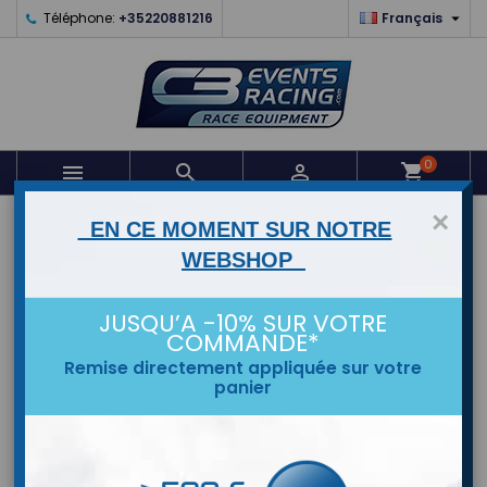

Téléphone:
+35220881216
Français
0



shopping_cart
×
ACCUEIL
EN CE MOMENT SUR NOTRE
WEBSHOP
MARQUES
JUSQU’A -10% SUR VOTRE
COMMANDE*
Remise directement appliquée sur votre
panier