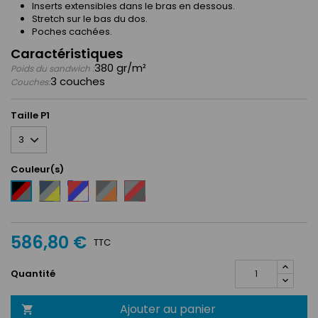
Inserts extensibles dans le bras en dessous.
Stretch sur le bas du dos.
Poches cachées.
Caractéristiques
380 gr/m²
Poids du sandwich :
3 couches
Couches:
Taille P1
Couleur(s)
Bleu
Rouge
Anthracite
Argent
Noir
marine
/
/
/
/
/
Bleu
Argent
Rouge
Rouge
Argent
royal
/
/
/
586,80 €
/
/
Orange
Anthracite
Argent
TTC
Jaune
Blanc
Quantité
Ajouter au panier
