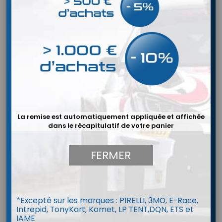
La remise est automatiquement appliquée et affichée
dans le récapitulatif de votre panier
FERMER
*Excepté sur les marques : PIRELLI, 3MO, E-Race,
Combinaison P1 LAP Evo (FIA 8856-
Intrepid, TonyKart, Komet, LP TENT,DQN, ETS et
2018)
IAME