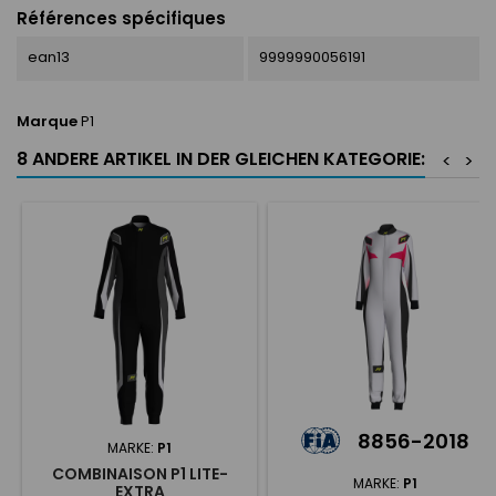
Références spécifiques
ean13
9999990056191
Marque
P1
8 ANDERE ARTIKEL IN DER GLEICHEN KATEGORIE:
<
>
8856-2018
MARKE:
P1
COMBINAISON P1 LITE-
MARKE:
P1
EXTRA