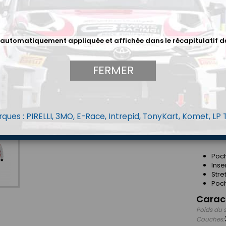
Descri
UNE STA
 automatiquement appliquée et affichée dans le récapitulatif d
*Fabriqué
* Nouvea
FERMER
* Nouvel
* 3 opti
ques : PIRELLI, 3MO, E-Race, Intrepid, TonyKart, Komet, LP
DÉTAILS 
Poch
Inse
Stre
Poc
Carac
Poids du 
Couches: