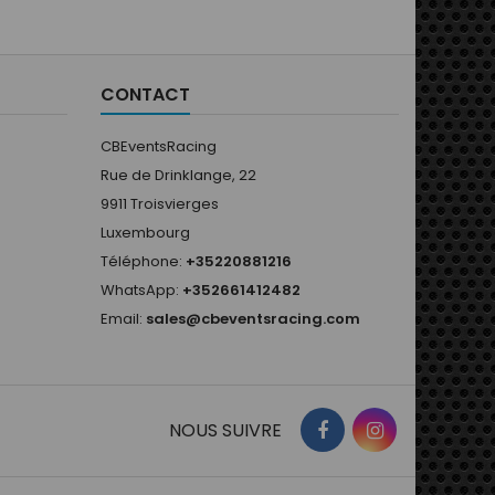
bleu vintage a un seul ruban
de 25 mm sur les manches.•
Moins de matelassage pour
des apparences originales
CONTACT
des années 60....
CBEventsRacing
Rue de Drinklange, 22
9911 Troisvierges
Luxembourg
Téléphone:
+35220881216
WhatsApp:
+352661412482
Email:
sales@cbeventsracing.com
NOUS SUIVRE