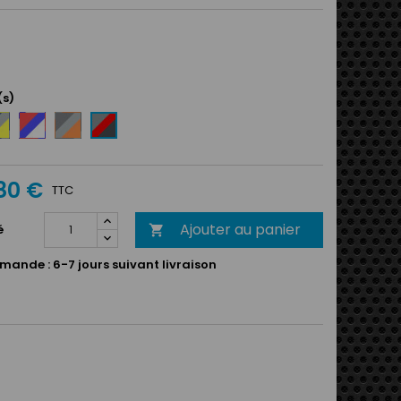
(s)
eu
Rouge
Anthracite
Argent
rine
/
/
/
Bleu
Argent
Rouge
gent
royal
/
/
80 €
/
Orange
Anthracite
TTC
une
Blanc
Ajouter au panier
é

mande :
6-7 jours suivant livraison