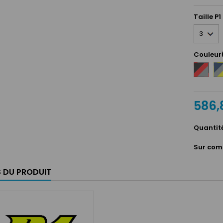
Taille P1
Couleur
Noir
Bl
/
ma
Rouge
/
/
Ar
Argent
586,
/
Ja
Quantit
Sur com
S DU PRODUIT