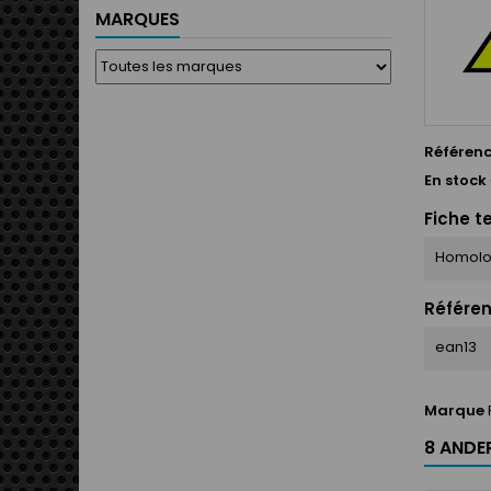
MARQUES
Référen
En stock
Fiche t
Homolo
Référen
ean13
Marque
8 ANDER