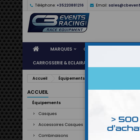
Téléphone:
+35220881216
Email:
sales@cbevent
MARQUES
CASQUES
ÉQUIPEME
CARROSSERIE & ECLAIRAGE
ATELIER & ASSI
Accueil
Équipements
Combinaisons
Co
ACCUEIL
Équipements
Casques
Accessoires Casques
Combinaisons