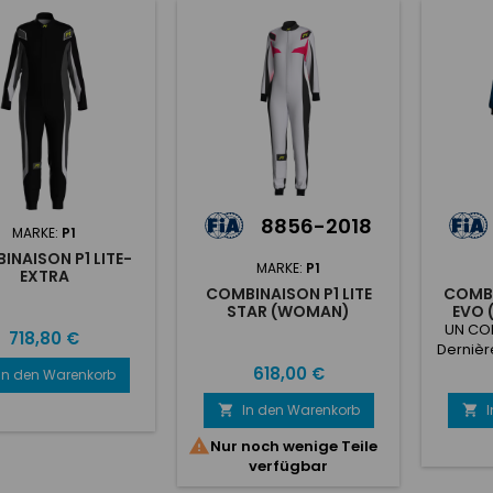
8856-2018
MARKE:
P1
INAISON P1 LITE-
MARKE:
P1
EXTRA
COMBINAISON P1 LITE
COMBI
STAR (WOMAN)
EVO 
UN CO
Preis
718,80 €
Dernièr
8856-
Preis
618,00 €
In den Warenkorb
100% a
mode
In den Warenkorb


couc

Nur noch wenige Teile
verfügbar