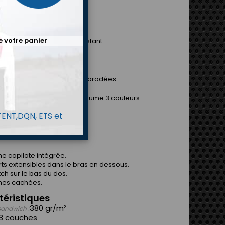
ption
R EST NÉE
e votre panier
 en tissu aramide très résistant.
u design à la mode.
le conception d'épaulettes brodées.
ons de couleurs dans un costume 3 couleurs
 TENT,DQN, ETS et
TECHNIQUES
e copilote intégrée.
rts extensibles dans le bras en dessous.
tch sur le bas du dos.
hes cachées.
téristiques
380 gr/m²
sandwich :
3 couches