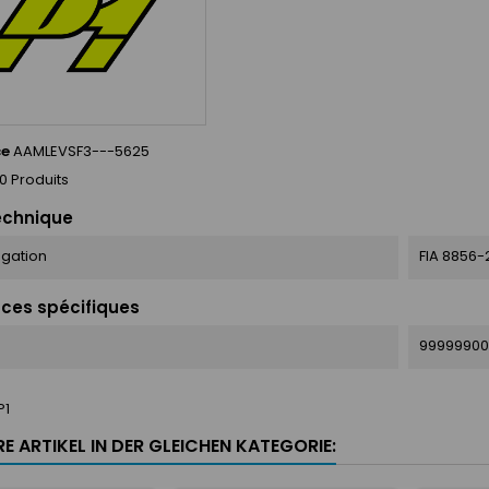
ce
AAMLEVSF3---5625
0 Produits
echnique
gation
FIA 8856-
ces spécifiques
99999900
P1
E ARTIKEL IN DER GLEICHEN KATEGORIE: