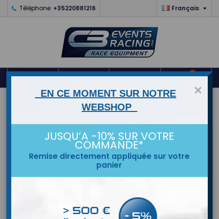

Téléphone:
+35220881216
Français
0



shopping_cart
×
EN CE MOMENT SUR NOTRE
ACCUEIL
WEBSHOP
MARQUES
JUSQU’A -10% SUR VOTRE
COMMANDE*
Remise directement appliquée sur votre
panier