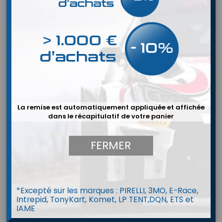
La remise est automatiquement appliquée et affichée
dans le récapitulatif de votre panier
FERMER


*Excepté sur les marques : PIRELLI, 3MO, E-Race,
Intrepid, TonyKart, Komet, LP TENT,DQN, ETS et
Combinaison P1 Lite BEST (FIA 8856-
IAME
2018)