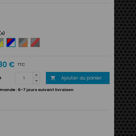
(s)
eu
Anthracite
Argent
Rouge
rine
/
/
/
Argent
Rouge
Bleu
gent
/
/
royal
80 €
Orange
Anthracite
/
TTC
une
Blanc
Ajouter au panier
é

mande :
6-7 jours suivant livraison