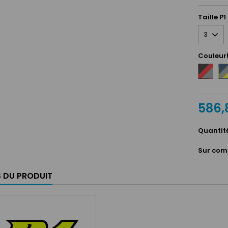
Taille P1
Couleur
Noir
Bl
/
ma
Rouge
/
/
Ar
Argent
586,
/
Ja
Quantit
Sur com
S DU PRODUIT