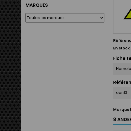
MARQUES
Référen
En stock
Fiche t
Homolo
Référen
ean13
Marque
8 ANDER