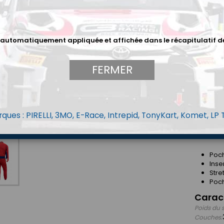
Descri
UNE STA
 automatiquement appliquée et affichée dans le récapitulatif d
*Fabriqué
* Nouvea
FERMER
* Nouvel
* 3 opti
ques : PIRELLI, 3MO, E-Race, Intrepid, TonyKart, Komet, LP
DÉTAILS 
Poch
Inse
Stre
Poc
Carac
Poids du 
Couches: