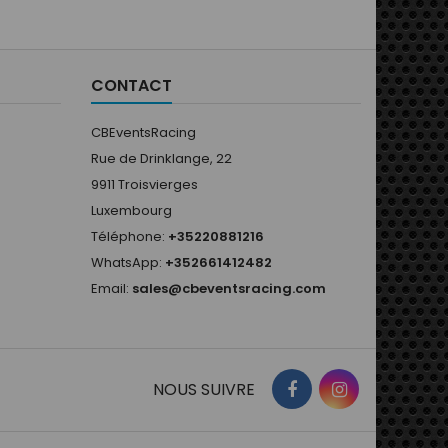
bleu vintage a un seul ruban
de 25 mm sur les manches.•
Moins de matelassage pour
des apparences originales
CONTACT
des années 60....
CBEventsRacing
Rue de Drinklange, 22
9911 Troisvierges
Luxembourg
Téléphone:
+35220881216
WhatsApp:
+352661412482
Email:
sales@cbeventsracing.com
NOUS SUIVRE