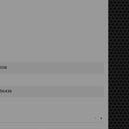
2018
056436
<
>