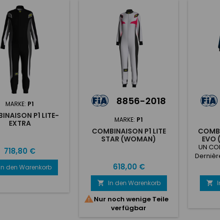
8856-2018
MARKE:
P1
INAISON P1 LITE-
MARKE:
P1
EXTRA
COMBINAISON P1 LITE
COMBI
STAR (WOMAN)
EVO 
UN CO
Preis
718,80 €
Dernièr
8856-
Preis
618,00 €
In den Warenkorb
100% a
mode
In den Warenkorb


couc

Nur noch wenige Teile
verfügbar