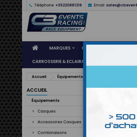
Téléphone:
+35220881216
Email:
sales@cbevent
MARQUES
CASQUES
ÉQUIPEME
CARROSSERIE & ECLAIRAGE
ATELIER & ASSI
Accueil
Équipements
Combinaisons
Co
ACCUEIL
Équipements
Casques
Accessoires Casques
Combinaisons