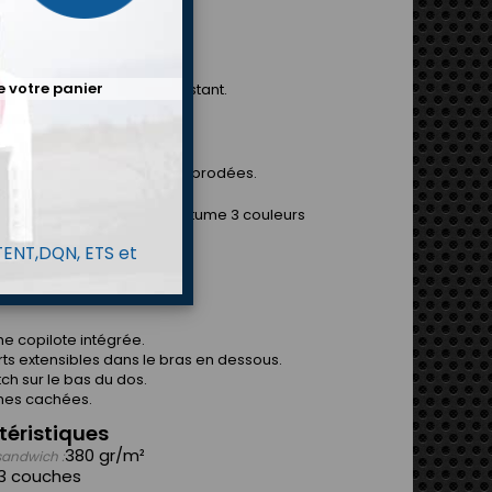
ption
R EST NÉE
e votre panier
 en tissu aramide très résistant.
u design à la mode.
le conception d'épaulettes brodées.
ons de couleurs dans un costume 3 couleurs
 TENT,DQN, ETS et
TECHNIQUES
e copilote intégrée.
rts extensibles dans le bras en dessous.
tch sur le bas du dos.
hes cachées.
téristiques
380 gr/m²
sandwich :
3 couches