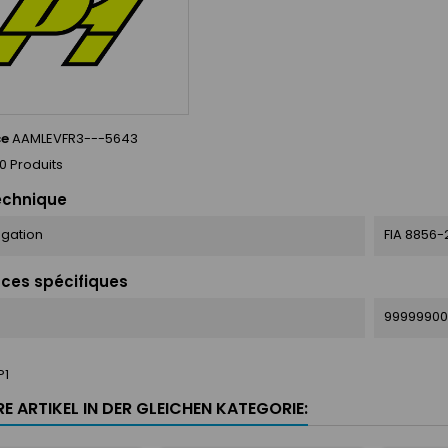
ce
AAMLEVFR3---5643
0 Produits
echnique
gation
FIA 8856-
ces spécifiques
9999990
P1
E ARTIKEL IN DER GLEICHEN KATEGORIE: