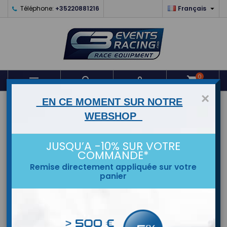

Téléphone:
+35220881216
Français
0



shopping_cart
×
EN CE MOMENT SUR NOTRE
ACCUEIL
WEBSHOP
MARQUES
JUSQU’A -10% SUR VOTRE
COMMANDE*
Remise directement appliquée sur votre
panier