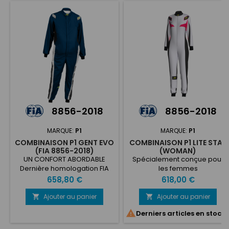
8856-2018
8856-2018
MARQUE:
P1
MARQUE:
P1
COMBINAISON P1 GENT EVO
COMBINAISON P1 LITE STAR
(FIA 8856-2018)
(WOMAN)
UN CONFORT ABORDABLE
Spécialement conçue pour
Dernière homologation FIA
les femmes
8856-2018 Construction 100%
Prix
Prix
658,80 €
618,00 €
aramide Design à la mode
en 3 couleurs 3 couches -
Ajouter au panier
Ajouter au panier


380 g/m2

Derniers articles en stock