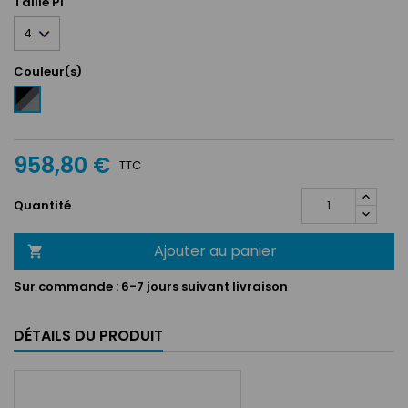
Taille P1
Couleur(s)
Noir
/
Anthracite
/
958,80 €
Argent
TTC
Quantité
Ajouter au panier

Sur commande :
6-7 jours suivant livraison
DÉTAILS DU PRODUIT