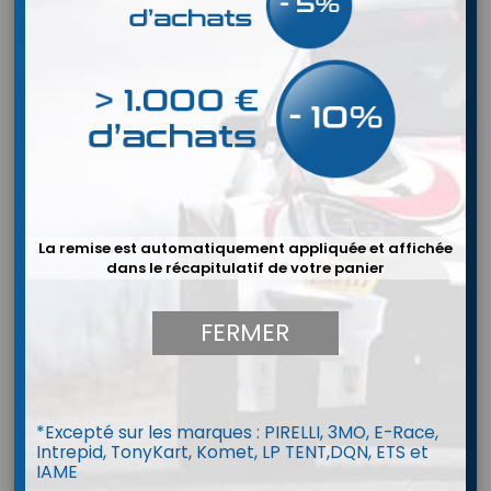
La remise est automatiquement appliquée et affichée
dans le récapitulatif de votre panier
FERMER
*Excepté sur les marques : PIRELLI, 3MO, E-Race,
Intrepid, TonyKart, Komet, LP TENT,DQN, ETS et
Combinaison PRO-P1 SF (FIA 8856-
IAME
2018)