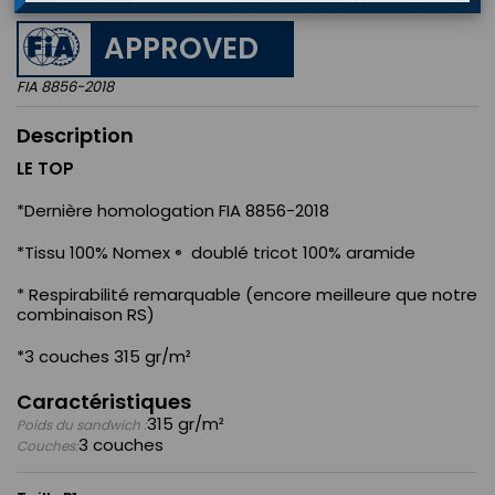
APPROVED
FIA 8856-2018
Description
LE TOP
*Dernière homologation FIA 8856-2018
*Tissu 100% Nomex
doublé tricot 100% aramide
®
* Respirabilité remarquable (encore meilleure que notre
combinaison RS)
*3 couches 315 gr/m²
Caractéristiques
315 gr/m²
Poids du sandwich :
3 couches
Couches: