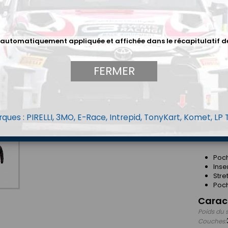
Descri
UNE STA
 automatiquement appliquée et affichée dans le récapitulatif d
*Fabriqué
* Nouvea
FERMER
* Nouvel
* 3 opti
ques : PIRELLI, 3MO, E-Race, Intrepid, TonyKart, Komet, LP
DÉTAILS 
Poch
Inse
Stre
Poc
Carac
Poids du 
Couches: