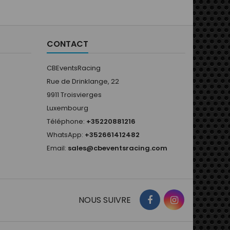
bleu vintage a un seul ruban
de 25 mm sur les manches.•
Moins de matelassage pour
des apparences originales
CONTACT
des années 60....
CBEventsRacing
Rue de Drinklange, 22
9911 Troisvierges
Luxembourg
Téléphone:
+35220881216
WhatsApp:
+352661412482
Email:
sales@cbeventsracing.com
NOUS SUIVRE