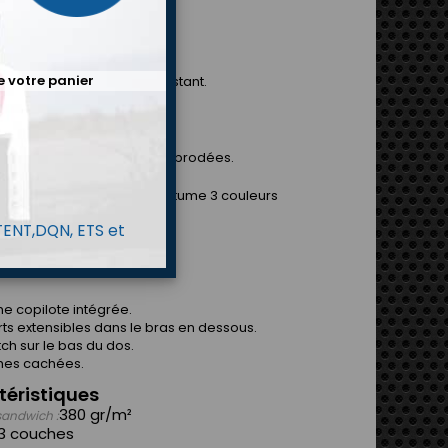
ption
R EST NÉE
e votre panier
 en tissu aramide très résistant.
u design à la mode.
le conception d'épaulettes brodées.
ons de couleurs dans un costume 3 couleurs
 TENT,DQN, ETS et
TECHNIQUES
e copilote intégrée.
rts extensibles dans le bras en dessous.
tch sur le bas du dos.
hes cachées.
téristiques
380 gr/m²
sandwich :
3 couches