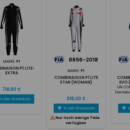
8856-2018
MARKE:
P1
INAISON P1 LITE-
MARKE:
P1
EXTRA
COMBINAISON P1 LITE
COMBI
STAR (WOMAN)
EVO 
UN CO
Preis
718,80 €
Dernièr
8856-
Preis
618,00 €
In den Warenkorb
100% a
mode
In den Warenkorb


couc

Nur noch wenige Teile
verfügbar