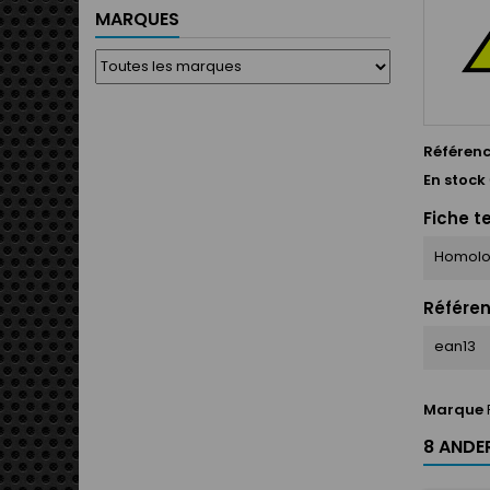
MARQUES
Référen
En stock
Fiche t
Homolo
Référen
ean13
Marque
8 ANDER