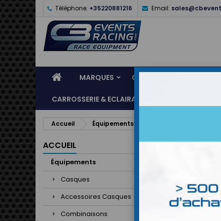
Téléphone:
+35220881216
Email:
sales@cbevent
MARQUES
CASQUES
ÉQUIPEME
CARROSSERIE & ECLAIRAGE
ATELIER & ASSI
Accueil
Équipements
Combinaisons
Co
ACCUEIL
Équipements
Casques
Accessoires Casques
Combinaisons