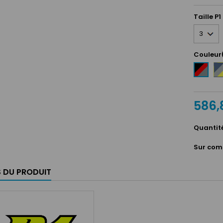
Taille P1
Couleur
Bl
Noir
ma
/
/
Rouge
Ar
/
586,
/
Argent
Ja
Quantit
Sur com
S DU PRODUIT