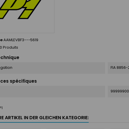
ce
AAMLEVBF3---5619
0 Produits
echnique
gation
FIA 8856-
ces spécifiques
99999900
P1
E ARTIKEL IN DER GLEICHEN KATEGORIE: