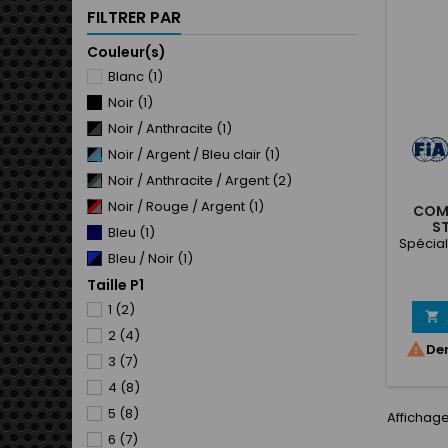
Poches
FILTRER PAR
co
Couleur(s)
Blanc
(1)
Noir
(1)
Noir / Anthracite
(1)
Noir / Argent / Bleu clair
(1)
Noir / Anthracite / Argent
(2)
Noir / Rouge / Argent
(1)
COMB
S
Bleu
(1)
Spécia
Bleu / Noir
(1)
Taille P1
Bleu marine / Argent / Jaune
(1)
1
(2)
Bleu / Argent / Anthracite
(1)

2
(4)
Rouge / Bleu royal / Blanc
(1)

Der
3
(7)
Gris / Anthracite
(2)
4
(8)
Anthracite / Argent / Orange
(1)
5
(8)
Anthracite / Gris / Jaune
(1)
Affichage
6
(7)
Argent / Rouge / Anthracite
(1)