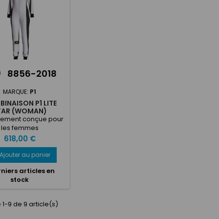
 cachées et poche
des app
pilote amovible
de
8856-2018
MARQUE:
P1
INAISON P1 LITE
TAR (WOMAN)
lement conçue pour
les femmes
Prix
618,00 €
Ajouter au panier
niers articles en
stock
 1-9 de 9 article(s)