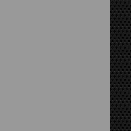
piste. Facile à enfiler par-
arences originales
dessus vos...
s années 60....