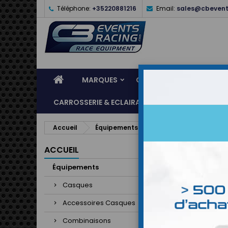
Téléphone:
+35220881216
Email:
sales@cbevent
MARQUES
CASQUES
ÉQUIPEME
CARROSSERIE & ECLAIRAGE
ATELIER & ASSI
Accueil
Équipements
Combinaisons
Co
Comb
ACCUEIL
Équipements
Il y a 9 pr
Casques
Accessoires Casques
Combinaisons