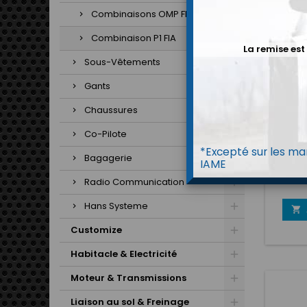
Combinaisons OMP FIA
Combinaison P1 FIA
La remise est
Sous-Vêtements
Gants
Chaussures
Co-Pilote
COMBIN
(F
*Excepté sur les mar
Bagagerie
Descri
IAME
NÉE 
Radio Communication
aramid
Nouvea
Hans Systeme
* No

d'épau
Customize
option
un co
Habitacle & Electricité
DÉTAIL
copilo
Moteur & Transmissions
extensi
dessous
Liaison au sol & Freinage