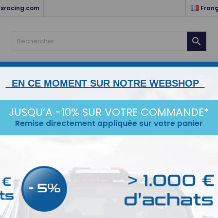
sracing.com
Franç

NTS
HABITACLE & ELECTRICITÉ
MOTEUR & TRANSMISSIO
EN CE MOMENT SUR NOTRE WEBSHOP
STANCE
ESCORT MK1/2
KARTING
SERVICES
IDÉ
JUSQU’A -10% SUR VOTRE COMMANDE*
mbinaison P1 FIA
Remise directement appliquée sur votre panier
inaison P1 FIA
oduits.
Tr