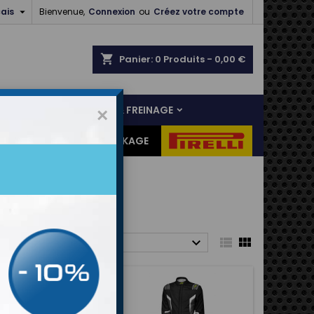

ais
Bienvenue,
Connexion
ou
Créez votre compte
shopping_cart
Panier:
0
Produits - 0,00 €
NS
LIAISON AU SOL & FREINAGE
×
ES CADEAUX
DESTOCKAGE



ier par :
Pertinence