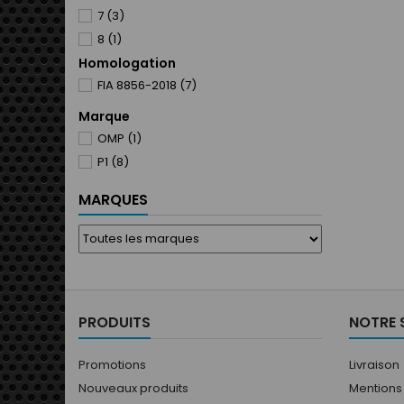
7
(3)
Silver
(2)
8
(1)
Bleu Royal
(1)
Homologation
Comfort Fit 4
(1)
Bleu Ciel - PANTONE 297 C
(1)
FIA 8856-2018
(7)
Comfort Fit 5
(1)
Comfort Fit 6
(1)
Marque
Comfort Fit 7
(1)
OMP
(1)
Comfort Fit 8
(1)
P1
(8)
MARQUES
PRODUITS
NOTRE 
Promotions
Livraison
Nouveaux produits
Mentions