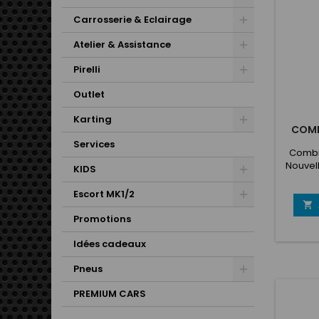
du do
Car
Carrosserie & Eclairage
Atelier & Assistance
Pirelli
Outlet
Karting
COMB
Services
Combin
Nouvel
KIDS
8856-
100%
Escort MK1/2
coupe 

aux pe
Promotions
jusqu
confo
Idées cadeaux
Panne
inser
Pneus
aissell
PREMIUM CARS
au bas 
cou