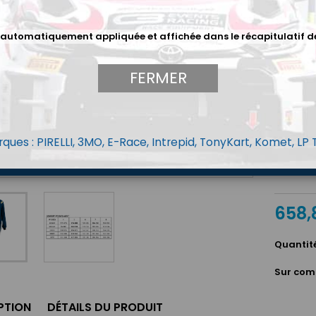
Derniè
Constr
 automatiquement appliquée et affichée dans le récapitulatif d
Design
3 cou
FERMER
Taille P1
Couleur
ques : PIRELLI, 3MO, E-Race, Intrepid, TonyKart, Komet, LP
Noir
Bl
/
/
Anthraci
Ar
/
/
Argent
658,
An
Quantit
Sur com
PTION
DÉTAILS DU PRODUIT