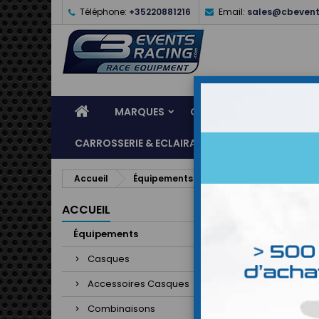
Téléphone:
+35220881216
Email:
sales@cbevent
MARQUES
CASQUES
ÉQUIPEME
CARROSSERIE & ECLAIRAGE
ATELIER & ASSI
Accueil
Équipements
Combinaisons
Co
ACCUEIL
Équipements
Casques
Accessoires Casques
Combinaisons