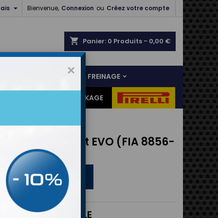

ais
Bienvenue,
Connexion
ou
Créez votre compte
shopping_cart
Panier:
0
Produits - 0,00 €
×
NS
LIAISON AU SOL & FREINAGE
ES CADEAUX
DESTOCKAGE
inaison P1 Gent EVO (FIA 8856-
)
APPROVED
-2018
ONFORT ABORDABLE