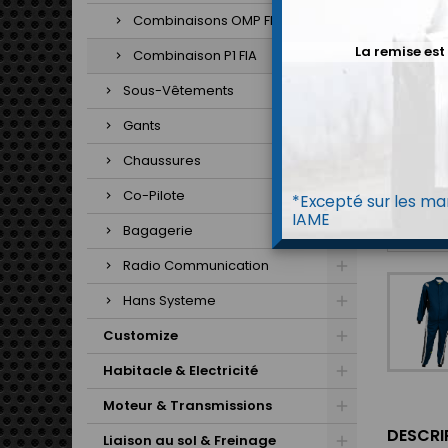
Combinaisons OMP FIA
La remise est
Combinaison P1 FIA
Sous-Vêtements
Gants
Chaussures
Co-Pilote
*Excepté sur les mar
IAME
Bagagerie
Radio Communication
Hans Systeme
Customize
Habitacle & Electricité
Moteur & Transmissions
DESCRI
Liaison au sol & Freinage