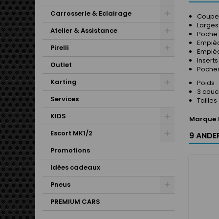
Carrosserie & Eclairage
Coupe 
Larges
Atelier & Assistance
Poche 
Empièc
Pirelli
Empièc
Insert
Outlet
Poche
Karting
Poids 
3 cou
Services
Tailles
KIDS
Marque
Escort MK1/2
9 ANDER
Promotions
Idées cadeaux
Pneus
PREMIUM CARS