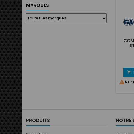
MARQUES
COMB
S


Nur 
PRODUITS
NOTRE 