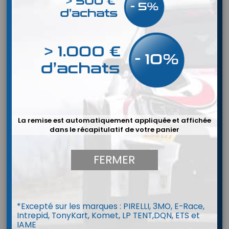
La remise est automatiquement appliquée et affichée
dans le récapitulatif de votre panier
FERMER
*Excepté sur les marques : PIRELLI, 3MO, E-Race,
Combinaison P1 LAP Evo (FIA 8856-
Intrepid, TonyKart, Komet, LP TENT,DQN, ETS et
IAME
2018)