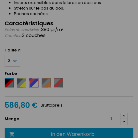
Inserts extensibles dans le bras en dessous.
Stretch sur le bas du dos.
Poches cachées.
Caractéristiques
380 gr/m²
Poids du sandwich :
3 couches
Couches:
Taille P1
Farbe
Bleu
Rouge
Anthracite
Argent
Noir
marine
/
/
/
/
/
Bleu
Argent
Rouge
Rouge
Argent
royal
/
/
/
586,80 €
/
/
Orange
Anthracite
Argent
Bruttopreis
Jaune
Blanc
Menge
In den Warenkorb
