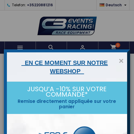

Telefon:
+35220881216
Deutsch
0



shopping_cart
×
STARTSEITE
EN CE MOMENT SUR NOTRE
WEBSHOP
MARKEN
JUSQU’A -10% SUR VOTRE
COMMANDE*
Remise directement appliquée sur votre
panier