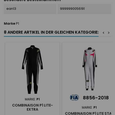
ean13
9999990056191
Marke
P1
8 ANDERE ARTIKEL IN DER GLEICHEN KATEGORIE:
<
>
8856-2018
MARKE:
P1
COMBINAISON P1 LITE-
MARKE:
P1
EXTRA
COMBINAISON P1 LITE STAR