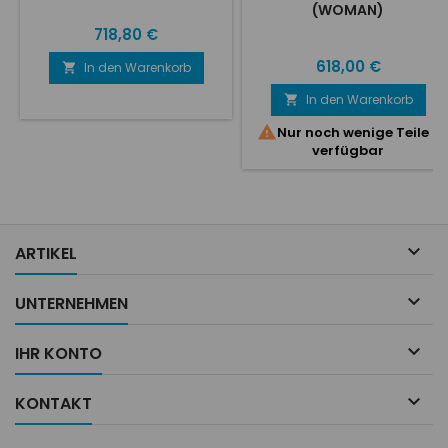
(WOMAN)
Preis
718,80 €
Preis
618,00 €
In den Warenkorb

In den Warenkorb


Nur noch wenige Teile
verfügbar

ARTIKEL

UNTERNEHMEN

IHR KONTO

KONTAKT