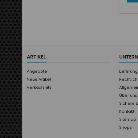
robus
des él
qui s
pour l
combin
C
Spéci
pour l
piste. 
ARTIKEL
UNTER
Angebote
Lieferung
Neue Artikel
Rechtlic
Verkaufshits
Allgemei
Über uns
Sichere 
Kontakt
Sitemap
Shops