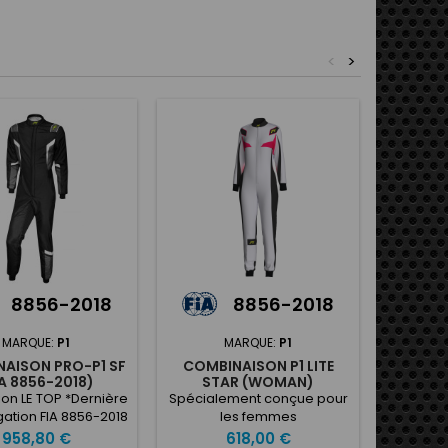
<
>
8856-2018
8856-2018
MARQUE:
P1
MARQUE:
P1
AISON PRO-P1 SF
COMBINAISON P1 LITE
COM
IA 8856-2018)
STAR (WOMAN)
PARAB
LOOK 
ion LE TOP *Dernière
Spécialement conçue pour
Desc
ation FIA 8856-2018
les femmes
HISTOR
100% Nomex ® doublé
s'insp
Prix
Prix
958,80 €
618,00 €