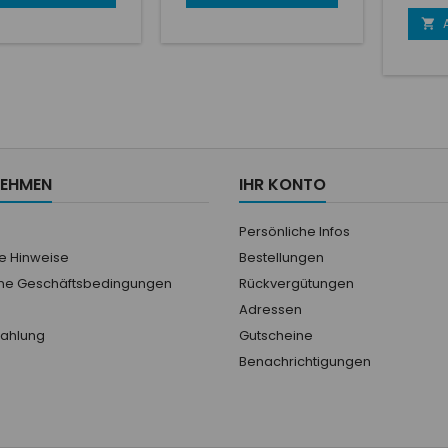
tric
te, des velcros et
aux personnes corpulentes
Respira

astiques extensibles
jusqu'à 140 kg) Légère,
(enco
ont très importants
confortable et durable
notre 
es commissaires. La
Panneaux élastiques et
cou
aison est fabriquée
inserts extensibles aux
Caracté
oton / ignifuge
aisselles, à l'entrejambe et
sand
alement développé
au bas du dos Conception 3
Cou
es commissaires de
couches (340 g/m2)
Facile à enfiler par-
Poches cachées et poche
dessus vos...
copilote amovible
NEHMEN
IHR KONTO
Persönliche Infos
he Hinweise
Bestellungen
ne Geschäftsbedingungen
Rückvergütungen
Adressen
Zahlung
Gutscheine
Benachrichtigungen