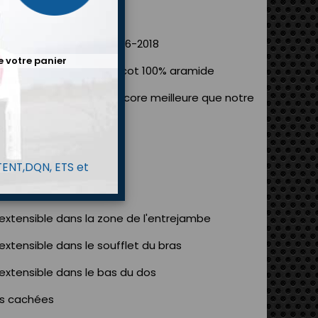
re homologation FIA 8856-2018
e votre panier
100% Nomex
doublé tricot 100% aramide
®
rabilité remarquable (encore meilleure que notre
ison RS)
hes 315 gr/m²
S TECHNIQUES
 TENT,DQN, ETS et
e R-FLEXI
t extensible dans la zone de l'entrejambe
 extensible dans le soufflet du bras
 extensible dans le bas du dos
es cachées