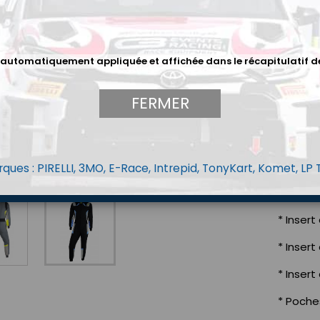
LE TOP
*Derniè
 automatiquement appliquée et affichée dans le récapitulatif d
*Tissu 
* Respi
FERMER
combina
*3 couc
DÉTAIL
ques : PIRELLI, 3MO, E-Race, Intrepid, TonyKart, Komet, LP
*Systèm
* Inser
* Insert
* Insert
* Poch