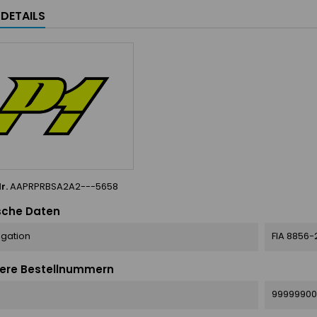
LDETAILS
r.
AAPRPRBSA2A2---5658
sche Daten
gation
FIA 8856-
ere Bestellnummern
99999900