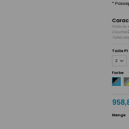
* Passep
Carac
Poids du 
Couches:
Tailles di
Taille P1
Farbe
An
Noir
/
/
Gri
Argent
/
/
958,
Ja
Bleu
clair
Menge