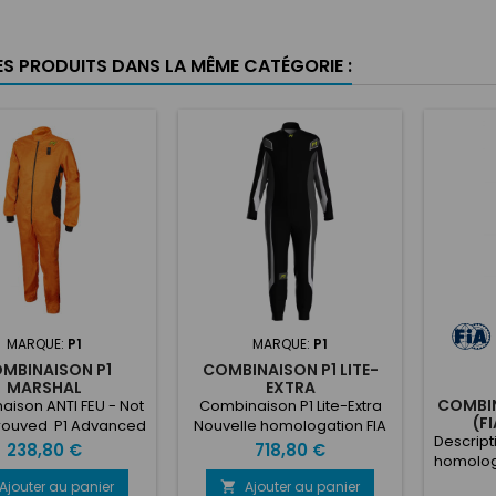
ES PRODUITS DANS LA MÊME CATÉGORIE :
MARQUE:
P1
MARQUE:
P1
MBINAISON P1
COMBINAISON P1 LITE-
MARSHAL
EXTRA
COMBIN
ison ANTI FEU - Not
Combinaison P1 Lite-Extra
(F
rouved P1 Advanced
Nouvelle homologation FIA
Descript
ear MARSHAL a été
8856-2018 Composition :
Prix
Prix
238,80 €
718,80 €
homolog
lement conçu avec
100% aramide Type de
*Tissu 
fermeture éclair
coupe : confort (adaptée
Ajouter au panier
Ajouter au panier
