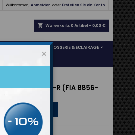

Willkommen,
Anmelden
oder
Erstellen Sie ein Konto
shopping_cart
Warenkorb:
0
Artikel - 0,00 €
SOL & FREINAGE
CARROSSERIE & ECLAIRAGE
×
inaison P1 PRO-R (FIA 8856-
)
APPROVED
-2018
ption