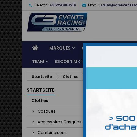
Telefon:
+35220881216
Email:
sales@cbeventsr
MARQUES
CASQUES
CLOTHES
TEAM
ESCORT MK1
KARTING
SERVI
Startseite
Clothes
Combinaisons
Comb
STARTSEITE
Clothes
Casques
Accessoires Casques
Combinaisons