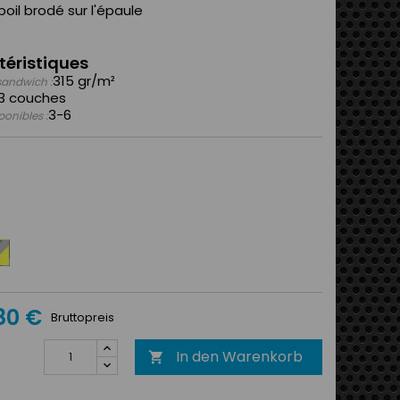
oil brodé sur l'épaule
téristiques
315 gr/m²
sandwich :
3 couches
3-6
sponibles :
thracite
s
80 €
une
Bruttopreis
In den Warenkorb
