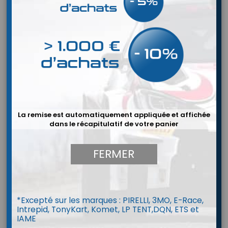
La remise est automatiquement appliquée et affichée
dans le récapitulatif de votre panier
FERMER
*Excepté sur les marques : PIRELLI, 3MO, E-Race,
Intrepid, TonyKart, Komet, LP TENT,DQN, ETS et
Combinaison PRO-P1 SF (FIA 8856-
IAME
2018)