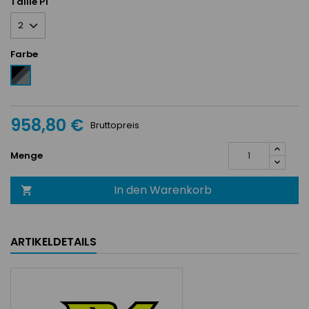
Taille P1
Farbe
Noir
/
Anthracite
/
958,80 €
Argent
Bruttopreis
Menge
In den Warenkorb

ARTIKELDETAILS