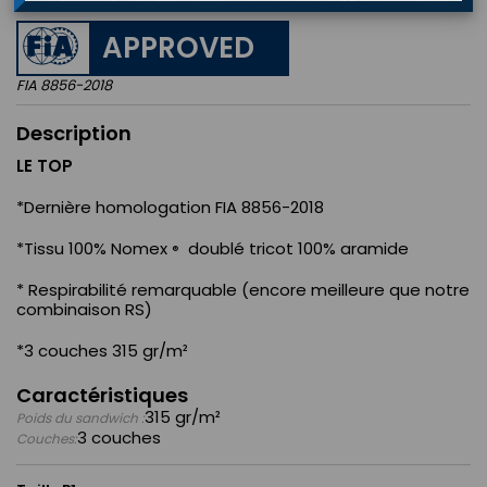
APPROVED
FIA 8856-2018
Description
LE TOP
*Dernière homologation FIA 8856-2018
*Tissu 100% Nomex
doublé tricot 100% aramide
®
* Respirabilité remarquable (encore meilleure que notre
combinaison RS)
*3 couches 315 gr/m²
Caractéristiques
315 gr/m²
Poids du sandwich :
3 couches
Couches: