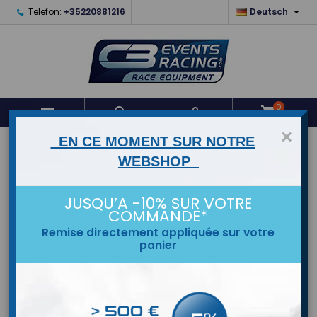

Telefon:
+35220881216
Deutsch
0



shopping_cart
×
EN CE MOMENT SUR NOTRE
STARTSEITE
WEBSHOP
MARKEN
JUSQU’A -10% SUR VOTRE
COMMANDE*
Remise directement appliquée sur votre
panier