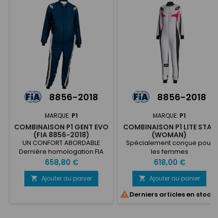
8856-2018
8856-2018
MARQUE:
P1
MARQUE:
P1
COMBINAISON P1 GENT EVO
COMBINAISON P1 LITE STAR
(FIA 8856-2018)
(WOMAN)
UN CONFORT ABORDABLE
Spécialement conçue pour
Dernière homologation FIA
les femmes
8856-2018 Construction 100%
Prix
Prix
658,80 €
618,00 €
aramide Design à la mode
en 3 couleurs 3 couches -
Ajouter au panier
Ajouter au panier


380 g/m2

Derniers articles en stock