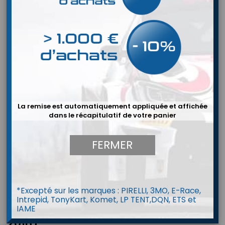
La remise est automatiquement appliquée et affichée
dans le récapitulatif de votre panier
FERMER


*Excepté sur les marques : PIRELLI, 3MO, E-Race,
Intrepid, TonyKart, Komet, LP TENT,DQN, ETS et
Combinaison P1 Lite BEST (FIA 8856-
IAME
2018)