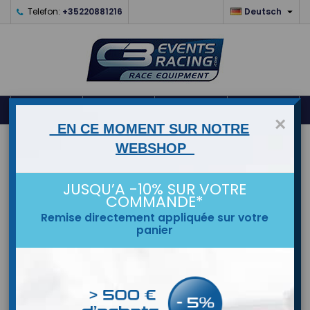

Telefon:
+35220881216
Deutsch
0



shopping_cart
×
EN CE MOMENT SUR NOTRE
STARTSEITE
WEBSHOP
MARKEN
JUSQU’A -10% SUR VOTRE
COMMANDE*
Remise directement appliquée sur votre
panier