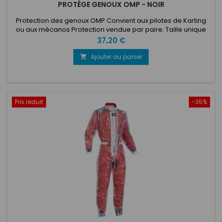
PROTÈGE GENOUX OMP - NOIR
Protection des genoux OMP Convient aux pilotes de Karting
ou aux mécanos Protection vendue par paire. Taille unique
Prix
37,20 €
Ajouter au panier

Prix réduit
-35%