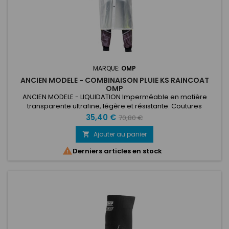
MARQUE:
OMP
ANCIEN MODELE - COMBINAISON PLUIE KS RAINCOAT
OMP
ANCIEN MODELE - LIQUIDATION Imperméable en matière
transparente ultrafine, légère et résistante. Coutures
thermosoudées, fermeture par boutons, capuche réglable
Prix
Prix
35,40 €
70,80 €
par cordon. Deux grandes poches. Convient aux
de
mécaniciens et aux opérateurs du paddock.
Ajouter au panier

base

Derniers articles en stock