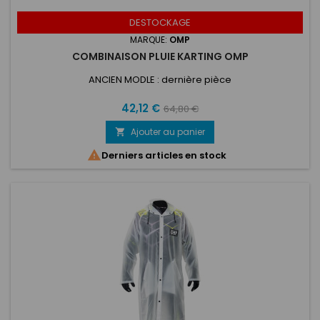
DESTOCKAGE
MARQUE:
OMP
COMBINAISON PLUIE KARTING OMP
ANCIEN MODLE : dernière pièce
Prix
Prix
42,12 €
64,80 €
de
Ajouter au panier

base

Derniers articles en stock