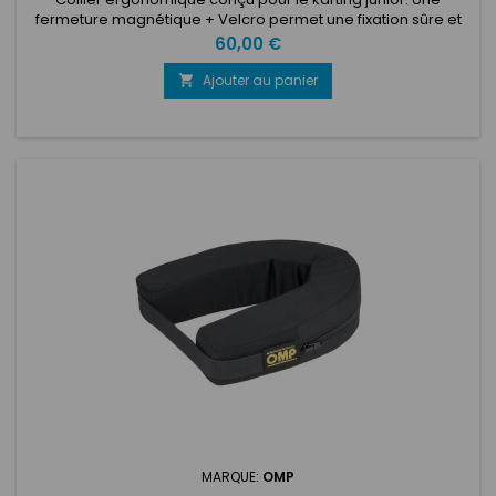
fermeture magnétique + Velcro permet une fixation sûre et
rapide. Fermeture magnétique et Velcro pour plus de
Prix
60,00 €
sécurité Conception ergonomique pour les jeunes pilotes
Doublure lavable et disponible en deux tailles
Ajouter au panier

MARQUE:
OMP