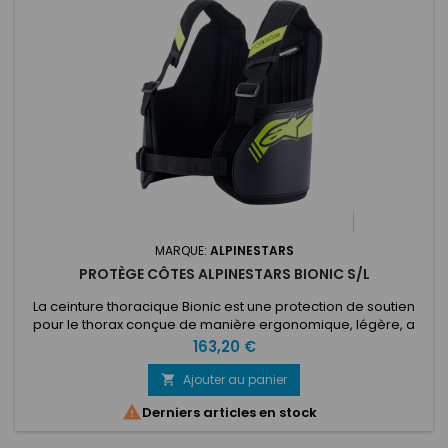
MARQUE:
ALPINESTARS
PROTÈGE CÔTES ALPINESTARS BIONIC S/L
La ceinture thoracique Bionic est une protection de soutien
pour le thorax conçue de manière ergonomique, légère, a
hautes performances, et intègre des bretelles réglables, une
Prix
163,20 €
ceinture centrale pour le torse et une surface dorsale
réglable offrant aux conducteurs de kart une tenue et un
Ajouter au panier

soutien confortables et sur mesure. 1. La structure principale,...

Derniers articles en stock