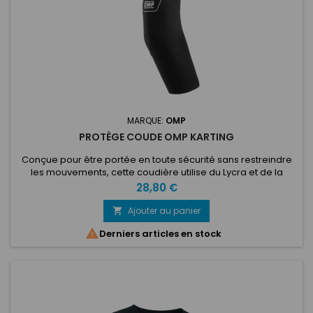
MARQUE:
OMP
PROTÈGE COUDE OMP KARTING
Conçue pour être portée en toute sécurité sans restreindre
les mouvements, cette coudière utilise du Lycra et de la
mousse pour s'adapter à la position du bras du conducteur.
Prix
28,80 €
Extérieur léger en Lycra avec insert en mousse préformé.
Points antidérapants en silicone à l'intérieur. Marques rouges
Ajouter au panier

pour un ajustement personnalisé de la longueur. Convient

Derniers articles en stock
aux...