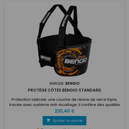
MARQUE:
BENGIO
PROTÈGE CÔTES BENGIO STANDARD
Protection latérale: une couche de résine de verre triple,
tracée avec système anti-écaillage, il confère des qualités
de haute résilience et absorbe les contraintes de charge
Prix
230,40 €
élevée à la basse fréquence ; tandis que le rembourrage en
caoutchouc mousse épaisse à cellules fermées de 8 mm
Ajouter au panier

d'épaisseur et 100 kg / mc, donne un confort en isolant le