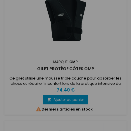
MARQUE:
OMP
GILET PROTÈGE CÔTES OMP
Ce gilet utilise une mousse triple couche pour absorber les
chocs et réduire l'inconfort lors de la pratique intensive du
karting. Conçu pour un ajustement sûr et une manipulation
Prix
74,40 €
facile. Renforce la sécurité et la confiance dans les
environnements de karting à fort impact. Micro-perforations
Ajouter au panier

laser situées à des endroits stratégiques pour une

Derniers articles en stock
meilleure...