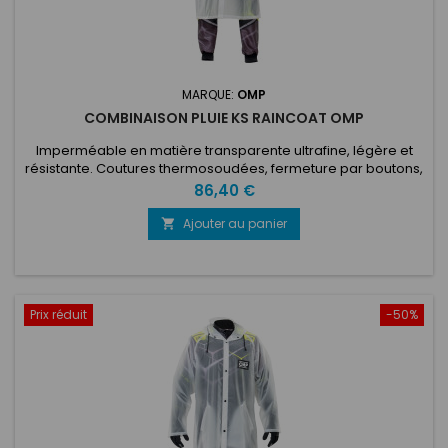
MARQUE:
OMP
COMBINAISON PLUIE KS RAINCOAT OMP
Imperméable en matière transparente ultrafine, légère et
résistante. Coutures thermosoudées, fermeture par boutons,
capuche réglable par cordon. Deux grandes poches.
Prix
86,40 €
Convient aux mécaniciens et aux opérateurs du paddock.
Ajouter au panier

Prix réduit
-50%