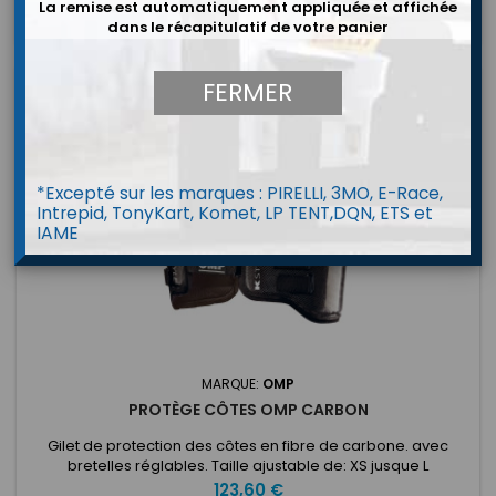
confort maximal grâce au rembourrage interne et au
La remise est automatiquement appliquée et affichée
système de...
dans le récapitulatif de votre panier
FERMER
*Excepté sur les marques : PIRELLI, 3MO, E-Race,
Intrepid, TonyKart, Komet, LP TENT,DQN, ETS et
IAME
MARQUE:
OMP
PROTÈGE CÔTES OMP CARBON
Gilet de protection des côtes en fibre de carbone. avec
bretelles réglables. Taille ajustable de: XS jusque L
Prix
123,60 €