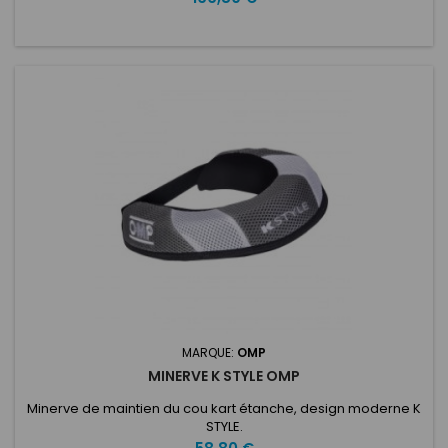
l'ajustement de confort. XS/S (Tour de buste 70-89 cm /
Hauteur Pilote 160-170 cm) M/L (Tour de buste 89-110 cm /
Hauteur Pilote 170-190 cm)
MARQUE:
OMP
MINERVE K STYLE OMP
Minerve de maintien du cou kart étanche, design moderne K
STYLE.
Prix