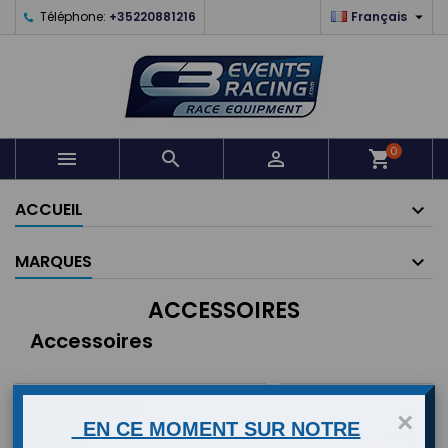

Téléphone:
+35220881216
Français
0



shopping_cart
ACCUEIL
MARQUES
ACCESSOIRES
Accessoires

Pertinence
FILTRER
×
EN CE MOMENT SUR NOTRE
Affichage 1-14 de 14 article(s)