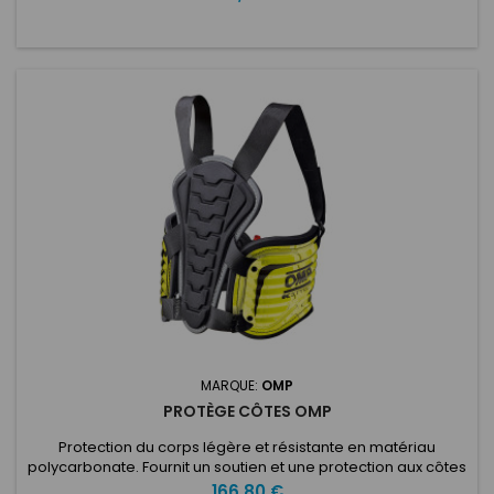
MARQUE:
OMP
PROTÈGE CÔTES OMP
Protection du corps légère et résistante en matériau
polycarbonate. Fournit un soutien et une protection aux côtes
et au dos, avec des sangles réglables pour améliorer
Prix
166,80 €